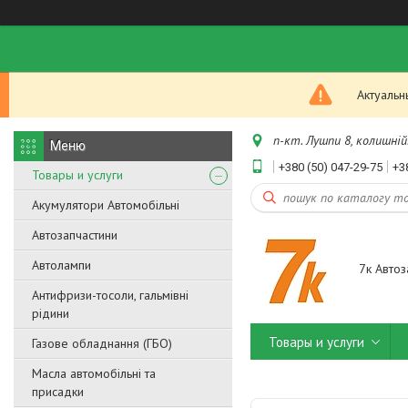
Актуальн
п-кт. Лушпи 8, колишній.
+380 (50) 047-29-75
+3
Товары и услуги
Акумулятори Автомобільні
Автозапчастини
Автолампи
7к Автоз
Антифризи-тосоли, гальмівні
рідини
Товары и услуги
Газове обладнання (ГБО)
Масла автомобільні та
присадки