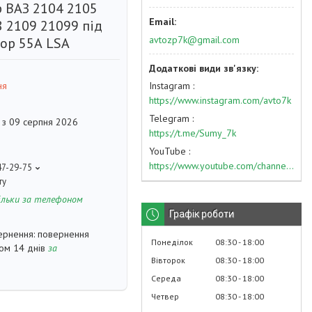
р ВАЗ 2104 2105
8 2109 21099 під
avtozp7k@gmail.com
ор 55А LSA
Instagram
ня
https://www.instagram.com/avto7k
Telegram
 з 09 серпня 2026
https://t.me/Sumy_7k
YouTube
https://www.youtube.com/channel/UC574nvqqf5H_LzT4Va_GpQg?view_as=subscriber
47-29-75
ту
ільки за телефоном
Графік роботи
повернення
Понеділок
08:30
18:00
гом 14 днів
за
Вівторок
08:30
18:00
Середа
08:30
18:00
Четвер
08:30
18:00