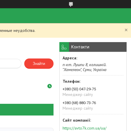
менные неудобства.
Контакти
Знайти
п-кт. Лушпи 8, колишній.
"Хамелеон", Суми, Україна
+380 (50) 047-29-75
Менеджер сайту
+380 (68) 880-73-76
Менеджер сайту
https://avto7k.com.ua/ua/