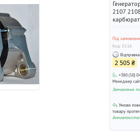
Генерато
2107 210
карбюрат
Під замовлен
Код:
0116
Відправка
2 505 ₴
+380 (50) 0
Менеджер сай
Замовлення т
товару протя
домовленістю