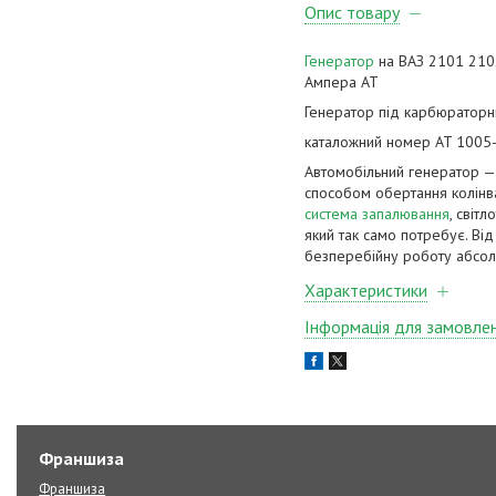
Опис товару
Генератор
на ВАЗ 2101 2102
Ампера АТ
Генератор під карбюраторн
каталожний номер AT 1005
Автомобільний генератор — 
способом обертання колінва
система запалювання
, світ
який так само потребує. Ві
безперебійну роботу абсол
Характеристики
Інформація для замовле
Франшиза
Франшиза