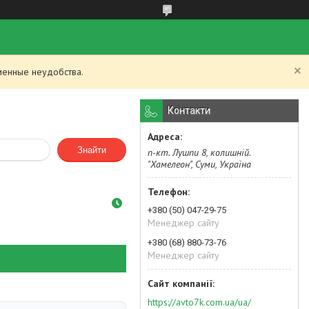
менные неудобства.
Контакти
Знайти
п-кт. Лушпи 8, колишній.
"Хамелеон", Суми, Україна
+380 (50) 047-29-75
Менеджер сайту
+380 (68) 880-73-76
Менеджер сайту
https://avto7k.com.ua/ua/