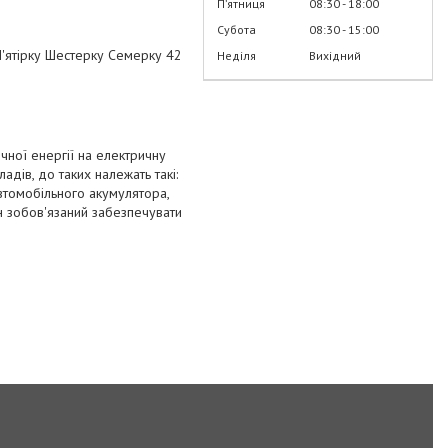
Пʼятниця
08:30
18:00
Субота
08:30
15:00
'ятірку Шестерку Семерку 42
Неділя
Вихідний
чної енергії на електричну
дів, до таких належать такі:
автомобільного акумулятора,
ін зобов'язаний забезпечувати