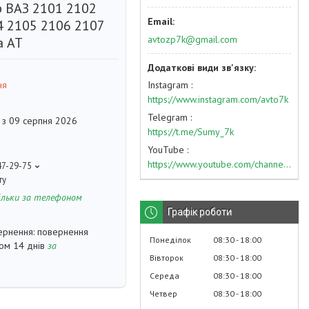
р ВАЗ 2101 2102
4 2105 2106 2107
avtozp7k@gmail.com
а АТ
Instagram
ня
https://www.instagram.com/avto7k
Telegram
 з 09 серпня 2026
https://t.me/Sumy_7k
YouTube
https://www.youtube.com/channel/UC574nvqqf5H_LzT4Va_GpQg?view_as=subscriber
47-29-75
ту
ільки за телефоном
Графік роботи
повернення
Понеділок
08:30
18:00
гом 14 днів
за
Вівторок
08:30
18:00
Середа
08:30
18:00
Четвер
08:30
18:00