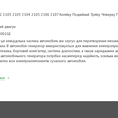
 2103 2103 2104 2105 2106 2107 Копійку Подвійний Трійку Чітверку П
ий двигун
-001GE
це невіддільна частина автомобіля, він слугує для перетворення механі
ла. В автомобілі генератор використовується для живлення електроприла
лотехніка, бортовий комп'ютер, система діагностики, а також заряджання 
д автомобільного генератора потрібно насамперед надійність, оскільки в
ютно всіх електрокомпонентів сучасного автомобіля.
ння