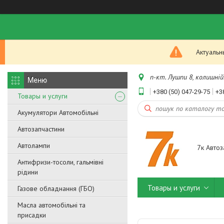
Актуальн
п-кт. Лушпи 8, колишній.
+380 (50) 047-29-75
+3
Товары и услуги
Акумулятори Автомобільні
Автозапчастини
Автолампи
7к Автоз
Антифризи-тосоли, гальмівні
рідини
Товары и услуги
Газове обладнання (ГБО)
Масла автомобільні та
присадки