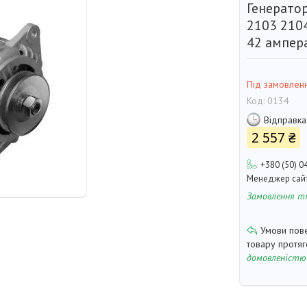
Генерато
2103 210
42 ампер
Під замовлен
Код:
0134
Відправка
2 557 ₴
+380 (50) 0
Менеджер сай
Замовлення т
товару протя
домовленістю