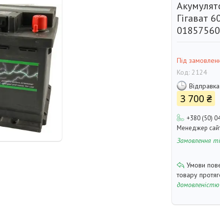
Акумулят
Гігават 
01857560
Під замовлен
Код:
2124
Відправка
3 700 ₴
+380 (50) 0
Менеджер сай
Замовлення т
товару протя
домовленістю