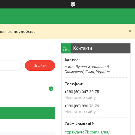
менные неудобства.
Контакти
Знайти
п-кт. Лушпи 8, колишній.
"Хамелеон", Суми, Україна
+380 (50) 047-29-75
Менеджер сайту
+380 (68) 880-73-76
Менеджер сайту
https://avto7k.com.ua/ua/