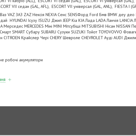
RT VI кабріо (ALL), ESCORT VI седан (GAL), ESCORT VI універсал (GAL), 
SCORT VII седан (GAL, AFL), ESCORT VII універсал (GAL, ANL), FIESTA I 
s Ваз VAZ ЗАЗ ZAZ Нексія NEXIA Сенс SENSФорд Ford Бмв BMW деу д
й HYUNDAI Ісузу ISUZU Джип JEEP Кіа KIA Лада LADA Ланчія LANCIA 
 Мерседес MERCEDES Міні MINI Мітсубіші MITSUBISHI Нісан NISSAN 
Смарт SMART Субару SUBARU Сузуки SUZUKI Тойот TOYOVOVVO Фоваген
ен CITROEN Крайслер Чері CHERY Шевроле CHEVROLET Ауді AUDI Джили
 не робочі акумулятори
ння