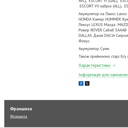
AVL), ESCORT VI (GAL), ESCO
ESCORT VII кабріо (ALL), E
Акумулятор на Ланос Lano
HONDA Хамер HUMMER Хунда
Лексус LEXUS Мазда MAZDA
Ровер ROVER Сабаб SAAAB 
DALLAS Дачія DACIA Ситро
Фокус.
Акумулятор Суми
Також приймаємо старі б/у
Характеристики
Інформація для замовле
Франшиза
Франшиза