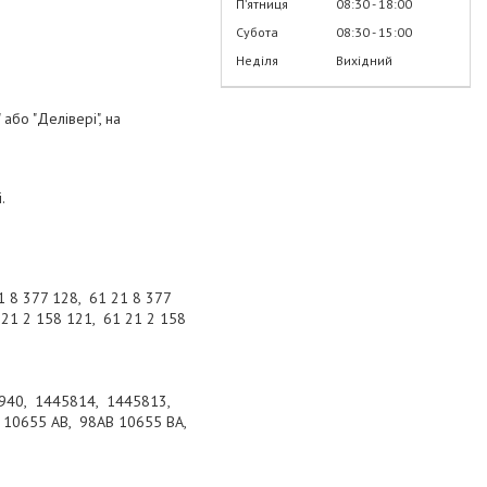
Пʼятниця
08:30
18:00
Субота
08:30
15:00
Неділя
Вихідний
або "Делівері", на
.
 8 377 128, 61 21 8 377
 21 2 158 121, 61 21 2 158
940, 1445814, 1445813,
10655 AB, 98AB 10655 BA,