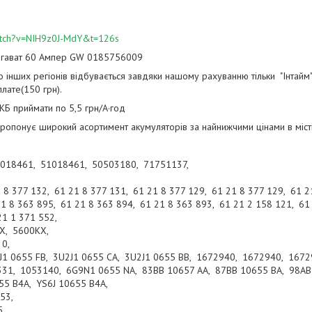
atch?v=NIH9z0J-MdY&t=126s
Гігават 60 Ампер GW 0185756009
 інших регіонів відбувається завдяки нашому рахуванню тільки "Інтайм" 
лате(150 грн).
КБ приймати по 5,5 грн/А·год
пропонує широкий асортимент акумуляторів за найнижчими цінами в місті
018461, 51018461, 50503180, 71751137,
 377 132, 61 21 8 377 131, 61 21 8 377 129, 61 21 8 377 129, 61 21
21 8 363 895, 61 21 8 363 894, 61 21 8 363 893, 61 21 2 158 121, 61
21 1 371 552,
X, 5600KX,
 0,
J1 0655 FB, 3U2J1 0655 CA, 3U2J1 0655 BB, 1672940, 1672940, 1672
1, 1053140, 6G9N1 0655 NA, 83BB 10657 AA, 87BB 10655 BA, 98AB 
55 B4A, YS6J 10655 B4A,
453,
5,