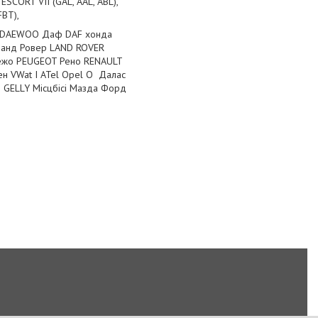
ESCORT VII (GAL, AAL, ABL),
(GFBT),
ео DAEWOO Даф DAF хонда
Ланд Ровер LAND ROVER
Пежо PEUGEOT Рено RENAULT
 VWat I ATel Opel O Далас
 GELLY Місцбісі Мазда Форд