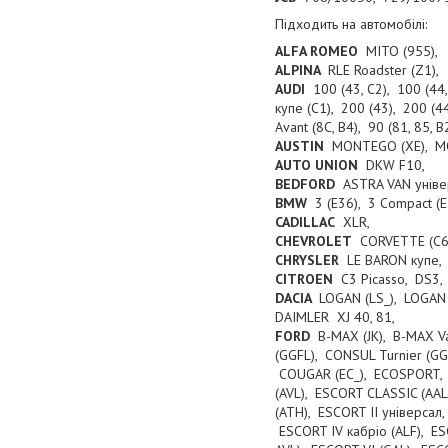
Підходить на автомобілі:
ALFA ROMEO
MITO (955),
ALPINA
RLE Roadster (Z1),
AUDI
100 (43, C2), 100 (44,
купе (C1), 200 (43), 200 (44
Avant (8C, B4), 90 (81, 85,
AUSTIN
MONTEGO (XE), MO
AUTO UNION
DKW F10,
BEDFORD
ASTRA VAN уніве
BMW
3 (E36), 3 Compact (E3
CADILLAC
XLR,
CHEVROLET
CORVETTE (C6)
CHRYSLER
LE BARON купе, 
CITROEN
C3 Picasso, DS3
DACIA
LOGAN (LS_), LOGAN 
DAIMLER XJ 40, 81,
FORD
B-MAX (JK), B-MAX Va
(GGFL), CONSUL Turnier (G
COUGAR (EC_), ECOSPORT, ES
(AVL), ESCORT CLASSIC (AAL
(ATH), ESCORT II універсал,
ESCORT IV кабріо (ALF), ES