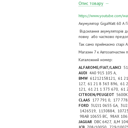
Опис товару
https://www.youtube.com/w
Акумулятор GigaWatt 60 А 
Відсилання акумуляторів до
повну або частково предоп
Так само приймаємо старі А
Магазин 7 к Автозапчастин 
Каталожний номер:
ALFAROME/FIAT/LANCI
51
AUDI
4A0 915 105 A,
BMW
61212158121, 61 21 8
127, 61 21 8 363 896, 61 
121, 61 21 1 373 670, 61 
CITROEN/PEUGEOT
5600K
CLAAS
177 791 0, 177 778
FORD
3U2J1 0655 GA, 3U2
1426519, 1130884, 107233
98AB 10655 BC, 98AX 106
JAGUAR
DBC 6427, JLM 10
JCB
708/10050, 729/1007