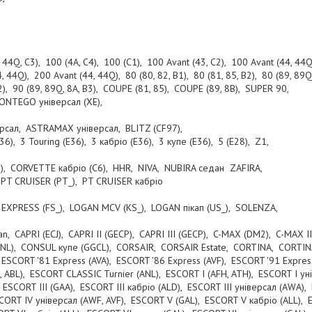
 44Q, C3), 100 (4A, C4), 100 (C1), 100 Avant (43, C2), 100 Avant (44, 44Q
, 44Q), 200 Avant (44, 44Q), 80 (80, 82, B1), 80 (81, 85, B2), 80 (89, 89Q,
 B2), 90 (89, 89Q, 8A, B3), COUPE (81, 85), COUPE (89, 8B), SUPER 90,
NTEGO універсал (XE),
рсал, ASTRAMAX універсал, BLITZ (CF97),
6), 3 Touring (E36), 3 кабріо (E36), 3 купе (E36), 5 (E28), Z1,
, CORVETTE кабріо (C6), HHR, NIVA, NUBIRA седан ZAFIRA,
PT CRUISER (PT_), PT CRUISER кабріо
,
EXPRESS (FS_), LOGAN MCV (KS_), LOGAN пікап (US_), SOLENZA,
n, CAPRI (ECJ), CAPRI II (GECP), CAPRI III (GECP), C-MAX (DM2), C-MAX 
GNL), CONSUL купе (GGCL), CORSAIR, CORSAIR Estate, CORTINA, CORTINA
CORT '81 Express (AVA), ESCORT '86 Express (AVF), ESCORT '91 Expres
, ABL), ESCORT CLASSIC Turnier (ANL), ESCORT I (AFH, ATH), ESCORT I ун
 ESCORT III (GAA), ESCORT III кабріо (ALD), ESCORT III універсал (AWA),
CORT IV універсал (AWF, AVF), ESCORT V (GAL), ESCORT V кабріо (ALL), 