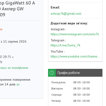
ор GigaWatt 60 А
60 Ампер GW
avtozp7k@gmail.com
09
Instagram
ня
https://www.instagram.com/avto7k
Telegram
 з 11 серпня 2026
https://t.me/Sumy_7k
YouTube
https://www.youtube.com/channel/UC574nvqqf5H_LzT4Va_GpQg?view_as=subscriber
47-29-75
ту
ільки за телефоном
Графік роботи
повернення
Понеділок
08:30
18:00
гом 14 днів
за
Вівторок
08:30
18:00
Середа
08:30
18:00
Четвер
08:30
18:00