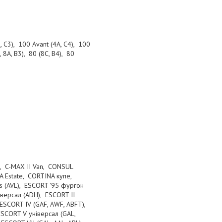
, C3), 100 Avant (4A, C4), 100
 8A, B3), 80 (8C, B4), 80
II, C-MAX II Van, CONSUL
 Estate, CORTINA купе,
s (AVL), ESCORT '95 фургон
іверсал (ADH), ESCORT II
 ESCORT IV (GAF, AWF, ABFT),
ESCORT V універсал (GAL,