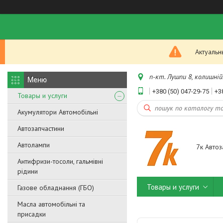
Актуальн
п-кт. Лушпи 8, колишній.
+380 (50) 047-29-75
+3
Товары и услуги
Акумулятори Автомобільні
Автозапчастини
Автолампи
7к Автоз
Антифризи-тосоли, гальмівні
рідини
Товары и услуги
Газове обладнання (ГБО)
Масла автомобільні та
присадки