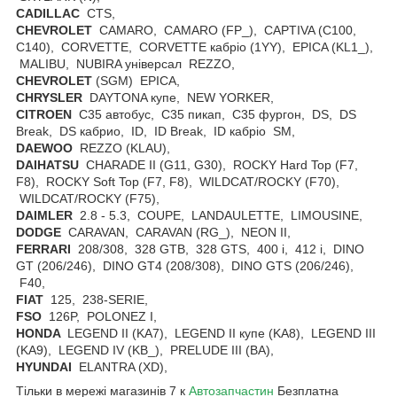
CADILLAC
CTS,
CHEVROLET
CAMARO, CAMARO (FP_), CAPTIVA (C100,
C140), CORVETTE, CORVETTE кабріо (1YY), EPICA (KL1_),
MALIBU, NUBIRA універсал REZZO,
CHEVROLET
(SGM) EPICA,
CHRYSLER
DAYTONA купе, NEW YORKER,
CITROEN
C35 автобус, C35 пикап, C35 фургон, DS, DS
Break, DS кабрио, ID, ID Break, ID кабріо SM,
DAEWOO
REZZO (KLAU),
DAIHATSU
CHARADE II (G11, G30), ROCKY Hard Top (F7,
F8), ROCKY Soft Top (F7, F8), WILDCAT/ROCKY (F70),
WILDCAT/ROCKY (F75),
DAIMLER
2.8 - 5.3, COUPE, LANDAULETTE, LIMOUSINE,
DODGE
CARAVAN, CARAVAN (RG_), NEON II,
FERRARI
208/308, 328 GTB, 328 GTS, 400 i, 412 i, DINO
GT (206/246), DINO GT4 (208/308), DINO GTS (206/246),
F40,
FIAT
125, 238-SERIE,
FSO
126P, POLONEZ I,
HONDA
LEGEND II (KA7), LEGEND II купе (KA8), LEGEND III
(KA9), LEGEND IV (KB_), PRELUDE III (BA),
HYUNDAI
ELANTRA (XD),
Тільки в мережі магазинів 7 к
Автозапчастин
Безплатна