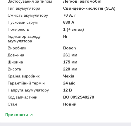
Застосування за типом
Легкові автомобілі
Тип акумулятора
Свинцево-кислотні (SLA)
Ємність акумулятору
70 А. г
Пусковий струм
630 А
Полярність
1 (+ зліва)
Індикатор заряду
Ні
акумулятора
Виробник
Bosch
Довжина
261 мм
Ширина
175 мм
Висота
220 мм
Країна виробник
Чехія
Гарантійний термін
24 міс
Напруга акумулятору
12 В
Код запчастини
BO 0092S40270
Стан
Новий
Приховати