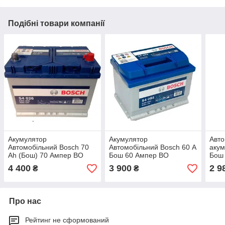
Подібні товари компанії
Акумулятор
Акумулятор
Авто
Автомобільний Bosch 70
Автомобільний Bosch 60 А
акум
Ah (Бош) 70 Ампер BO
Бош 60 Ампер BO
Бош
0092S40260
0092S40040
009
4 400
3 900
2 9
₴
₴
Про нас
Рейтинг не сформований