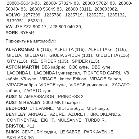
28800-56049-83, 28800- 57024- 83, 28800 57024 83, 28800-
56049- 83, 28800 56049 83, 28800 33111, 288003082,
VOLVO
1277399, 1235780, 1235719, 1235272, 1235132,
9139351, 862311,
VW
J7A ZZZ 900 17, J28 800 040 30,
YORK
6YE5P,
Підходить на автомобілі:
ALFA ROMEO
6 (119), ALFETTA (116), ALFETTA GT (116),
GIULIA, GIULIA GT, GIULIA SPIDER (101), GIULIETTA (116),
GTV (116), RZ, SPIDER (105), SPIDER (115),
ASTON
MARTIN
DB6 кабрио, DB6 купе, DBS купе,
LAGONDA I, LAGONDA I универсал, TICKFORD CAPRI, V8
кабріо V8 купе, VIRAGE Limited Edition, VIRAGE Saloon,
VIRAGE кабріо VIRAGE купе, VIRAGE универсал, ZAGATO
кабрио, ZAGATO купе,
AUSTIN
AMBASSADOR, PRINCESS 2,
AUSTIN-HEALEY
3000 MK.III кабріо
BEDFORD
CHEVANNE, MIDI автобус, MIDI-шнур,
BENTLEY
ARNAGE, AZURE, AZURE II, BROOKLANDS,
CONTINENTAL, EIGHT, MULSANNE, TURBO R,
BRISTOL
411,
BUICK
CENTURY седан, LE SABRE, PARK AVENUE,
SKYLARK (N),