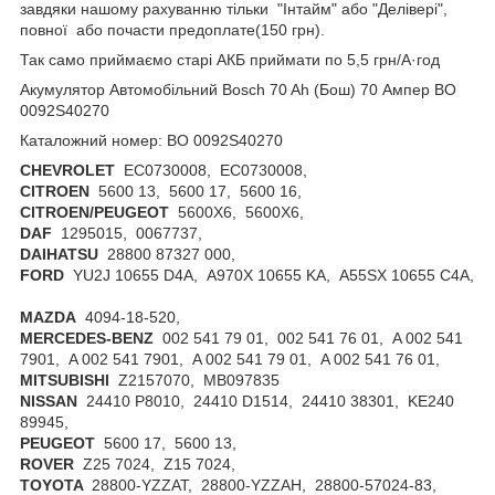
завдяки нашому рахуванню тільки "Інтайм" або "Делівері",
повної або почасти предоплате(150 грн).
Так само приймаємо старі АКБ приймати по 5,5 грн/А·год
Акумулятор Автомобільний Bosch 70 Ah (Бош) 70 Ампер BO
0092S40270
Каталожний номер: BO 0092S40270
CHEVROLET
EC0730008, EC0730008,
CITROEN
5600 13, 5600 17, 5600 16,
CITROEN/PEUGEOT
5600X6, 5600X6,
DAF
1295015, 0067737,
DAIHATSU
28800 87327 000,
FORD
YU2J 10655 D4A, A970X 10655 KA, A55SX 10655 C4A,
MAZDA
4094-18-520,
MERCEDES-BENZ
002 541 79 01, 002 541 76 01, A 002 541
7901, A 002 541 7901, A 002 541 79 01, A 002 541 76 01,
MITSUBISHI
Z2157070, MB097835
NISSAN
24410 P8010, 24410 D1514, 24410 38301, KE240
89945,
PEUGEOT
5600 17, 5600 13,
ROVER
Z25 7024, Z15 7024,
TOYOTA
28800-YZZAT, 28800-YZZAH, 28800-57024-83,