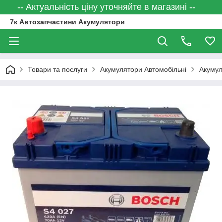
-- Актуальність ціну уточняйте в магазині --
7к Автозапчастини Акумулятори
Товари та послуги
Акумулятори Автомобільні
Акумул