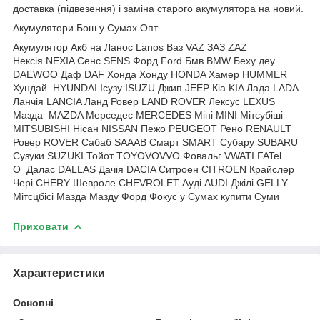
доставка (підвезення) і заміна старого акумулятора на новий.
Акумулятори Бош у Сумах Опт
Акумулятор Акб на Ланос Lanos Ваз VAZ ЗАЗ ZAZ
Нексія NEXIA Сенс SENS Форд Ford Бмв BMW Беху деу
DAEWOO Даф DAF Хонда Хонду HONDA Хамер HUMMER
Хундай HYUNDAI Ісузу ISUZU Джип JEEP Кіа KIA Лада LADA
Ланчія LANCIA Ланд Ровер LAND ROVER Лексус LEXUS
Мазда MAZDA Мерседес MERCEDES Міні MINI Мітсубіші
MITSUBISHI Нісан NISSAN Пежо PEUGEOT Рено RENAULT
Ровер ROVER Сабаб SAAAB Смарт SMART Субару SUBARU
Сузуки SUZUKI Тойот TOYOVOVVO Фовальг VWATI FATel
O Далас DALLAS Дачія DACIA Ситроен CITROEN Крайслер
Чері CHERY Шевроле CHEVROLET Ауді AUDI Джілі GELLY
Мітсцбісі Мазда Мазду Форд Фокус у Сумах купити Суми
Приховати
Характеристики
Основні