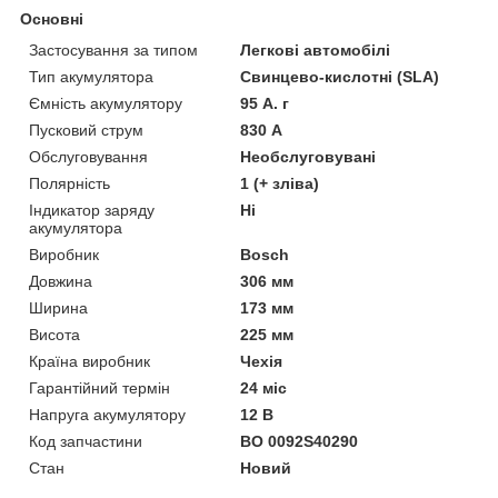
Основні
Застосування за типом
Легкові автомобілі
Тип акумулятора
Свинцево-кислотні (SLA)
Ємність акумулятору
95 А. г
Пусковий струм
830 А
Обслуговування
Необслуговувані
Полярність
1 (+ зліва)
Індикатор заряду
Ні
акумулятора
Виробник
Bosch
Довжина
306 мм
Ширина
173 мм
Висота
225 мм
Країна виробник
Чехія
Гарантійний термін
24 міс
Напруга акумулятору
12 В
Код запчастини
BO 0092S40290
Стан
Новий