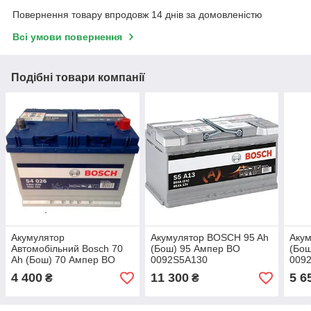
Повернення товару впродовж 14 днів за домовленістю
Всі умови повернення
Подібні товари компанії
Акумулятор
Акумулятор BOSCH 95 Ah
Аку
Автомобільний Bosch 70
(Бош) 95 Ампер BO
(Бош
Ah (Бош) 70 Ампер BO
0092S5A130
009
0092S40260
4 400
11 300
5 6
₴
₴