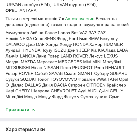
URVAN автобус (E24), URVAN фургон (E24),
OPEL
ANTARA,
Тільки в мережі магазинів 7 к
Автозапчастин
Безплатна
доставка (підвезення) і заміна старого акумулятора на новий.
Акумулятор Акб на Ланос Lanos Ваз VAZ ЗАЗ ZAZ
Нексія NEXIA Сенс SENS Форд Ford Бмв BMW Беху деу
DAEWOO Даф DAF Хонда Хонду HONDA Хамер HUMMER
Хундай HYUNDAI Ісузу ISUZU Джип JEEP Кіа KIA Лада LADA
Ланчія LANCIA Ланд Ровер LAND ROVER Лексус LEXUS
Мазда MAZDA Мерседес MERCEDES Міні MINI Мітсубіші
MITSUBISHI Нісан NISSAN Пежо PEUGEOT Рено RENAULT
Ровер ROVER Сабаб SAAAB Смарт SMART Субару SUBARU
Сузуки SUZUKI Тойот TOYOVOVVO Фоваген VWat I ATel Opel
O Далас DALLAS Дачія DACIA Ситроен CITROEN Крайслер
Чері CHERY Шевроле CHEVROLET Ауді AUDI Джілі GELLY
Мітсцбісі Мазда Мазду Форд Фокус у Сумах купити Суми
Приховати
Характеристики