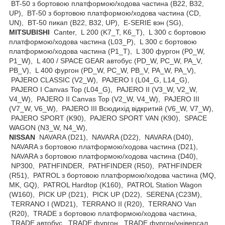
BT-50 з бортовою платформою/ходова частина (B22, B32,
UP), BT-50 з бортовою платформою/ходова частина (CD,
UN), BT-50 пикап (B22, B32, UP), E-SERIE вэн (SG),
MITSUBISHI
Canter, L 200 (K7_T, K6_T), L 300 c бортовою
платформою/ходова частина (L03_P), L 300 c бортовою
платформою/ходова частина (P1_T), L 300 фургон (P0_W,
P1_W), L 400 / SPACE GEAR автобус (PD_W, PC_W, PA_V,
PB_V), L 400 фургон (PD_W, PC_W, PB_V, PA_W, PA_V),
PAJERO CLASSIC (V2_W), PAJERO I (L04_G, L14_G),
PAJERO I Canvas Top (L04_G), PAJERO II (V3_W, V2_W,
V4_W), PAJERO II Canvas Top (V2_W, V4_W), PAJERO III
(V7_W, V6_W), PAJERO III Всюдихід відкритий (V6_W, V7_W),
PAJERO SPORT (K90), PAJERO SPORT VAN (K90), SPACE
WAGON (N3_W, N4_W),
NISSAN
NAVARA (D21), NAVARA (D22), NAVARA (D40),
NAVARA з бортовою платформою/ходова частина (D21),
NAVARA з бортовою платформою/ходова частина (D40),
NP300, PATHFINDER, PATHFINDER (R50), PATHFINDER
(R51), PATROL з бортовою платформою/ходова частина (MQ,
MK, GQ), PATROL Hardtop (K160), PATROL Station Wagon
(W160), PICK UP (D21), PICK UP (D22), SERENA (C23M),
TERRANO I (WD21), TERRANO II (R20), TERRANO Van
(R20), TRADE з бортовою платформою/ходова частина,
TRADE автобус, TRADE фургон, TRADE фургон/універсал,