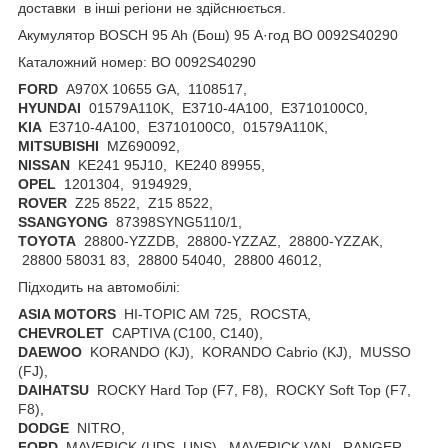
доставки в інші регіони не здійснюється.
Акумулятор BOSCH 95 Ah (Бош) 95 А·год BO 0092S40290
Каталожний номер: BO 0092S40290
FORD
A970X 10655 GA, 1108517,
HYUNDAI
01579A110K, E3710-4A100, E3710100C0,
KIA
E3710-4A100, E3710100C0, 01579A110K,
MITSUBISHI
MZ690092,
NISSAN
KE241 95J10, KE240 89955,
OPEL
1201304, 9194929,
ROVER
Z25 8522, Z15 8522,
SSANGYONG
87398SYNG5110/1,
TOYOTA
28800-YZZDB, 28800-YZZAZ, 28800-YZZAK,
28800 58031 83, 28800 54040, 28800 46012,
Підходить на автомобілі:
ASIA MOTORS
HI-TOPIC AM 725, ROCSTA,
CHEVROLET
CAPTIVA (C100, C140),
DAEWOO
KORANDO (KJ), KORANDO Cabrio (KJ), MUSSO
(FJ),
DAIHATSU
ROCKY Hard Top (F7, F8), ROCKY Soft Top (F7,
F8),
DODGE
NITRO,
FORD
MAVERICK (UDS, UNS), MAVERICK VAN, RANGER