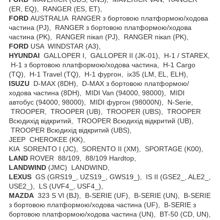
(ER, EQ), RANGER (ES, ET),
FORD
AUSTRALIA RANGER з бортовою платформою/ходова
частина (PJ), RANGER з бортовою платформою/ходова
частина (PK), RANGER пікап (PJ), RANGER пікап (PK),
FORD
USA WINDSTAR (A3),
HYUNDAI
GALLOPER I, GALLOPER II (JK-01), H-1 / STAREX,
H-1 з бортовою платформою/ходова частина, H-1 Cargo
(TQ), H-1 Travel (TQ), H-1 фургон, ix35 (LM, EL, ELH),
ISUZU
D-MAX (8DH), D-MAX з бортовою платформою/
ходова частина (8DH), MIDI Van (94000, 98000), MIDI
автобус (94000, 98000), MIDI фургон (98000N), N-Serie,
TROOPER, TROOPER (UB), TROOPER (UBS), TROOPER
Всюдихід відкритий, TROOPER Всюдихід відкритий (UB),
TROOPER Всюдихід відкритий (UBS),
JEEP CHEROKEE (KK),
KIA SORENTO I (JC), SORENTO II (XM), SPORTAGE (K00),
LAND
ROVER 88/109, 88/109 Hardtop,
LANDWIND
(JMC) LANDWIND,
LEXUS
GS (GRS19_, UZS19_, GWS19_), IS II (GSE2_, ALE2_,
USE2_), LS (UVF4_, USF4_),
MAZDA
323 S VI (BJ), B-SERIE (UF), B-SERIE (UN), B-SERIE
з бортовою платформою/ходова частина (UF), B-SERIE з
бортовою платформою/ходова частина (UN), BT-50 (CD, UN),