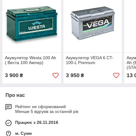
Акумулятор Westa 100 Ah
Акумулятор VEGA 6 CT-
Аку
( Веста 100 Ампер)
100-L Premium
Ah (
(ST
009
3 900
3 950
13 
₴
₴
Про нас
Рейтинг не сформований
Менше 5 відгуків за останній рік
Працює з 26.11.2016
м. Суми