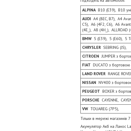
Підходить на автомобілі:
ALPINA
B10 (E39), B10 уні
AUDI
A4 (8EC, B7), A4 Avant
C5), A6 (4F2, C6), A6 Avant
(4E_), A8 (4H_), ALLROAD (
BMW
5 (E39), 5 (E60), 5 T
CHRYSLER
SEBRING (JS),
CITROEN
JUMPER з бортов
FIAT
DUCATO з бортовою п
LAND ROVER
RANGE ROVER 
NISSAN
NV400 з бортовою
PEUGEOT
BOXER з бортов
PORSCHE
CAYENNE, CAYEN
VW
TOUAREG (7P5),
Тільки в мережі магазинів 7
Акумулятор Акб на Ланос 