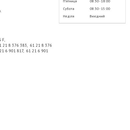
Пʼятниця
08:30
18:00
Субота
08:30
15:00
.
Неділя
Вихідний
5 F,
1 21 8 376 383, 61 21 8 376
21 6 901 817, 61 21 6 901