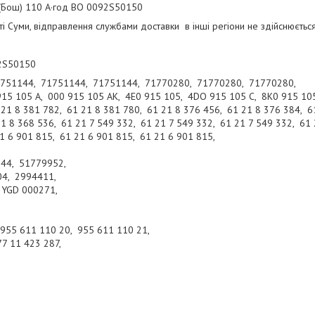
(Бош) 110 А·год BO 0092S50150
і Суми, відправлення службами доставки в інші регіони не здійснюється
Б
92S50150
751144, 71751144, 71751144, 71770280, 71770280, 71770280,
915 105 A, 000 915 105 AK, 4E0 915 105, 4DO 915 105 C, 8K0 915 10
21 8 381 782, 61 21 8 381 780, 61 21 8 376 456, 61 21 8 376 384, 6
21 8 368 536, 61 21 7 549 332, 61 21 7 549 332, 61 21 7 549 332, 61 
21 6 901 815, 61 21 6 901 815, 61 21 6 901 815,
144, 51779952,
04, 2994411,
 YGD 000271,
955 611 110 20, 955 611 110 21,
77 11 423 287,