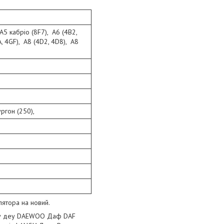
A5 кабріо (8F7), A6 (4B2,
A, 4GF), A8 (4D2, 4D8), A8
ргон (250),
лятора на новий.
еху деу DAEWOO Даф DAF