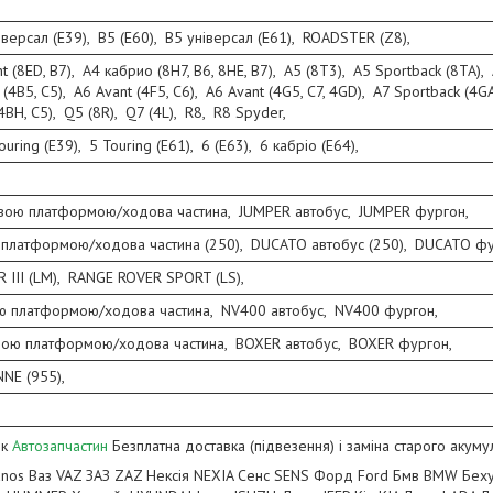
версал (E39), B5 (E60), B5 універсал (E61), ROADSTER (Z8),
 (8ED, B7), A4 кабрио (8H7, B6, 8HE, B7), A5 (8T3), A5 Sportback (8TA), 
 (4B5, C5), A6 Avant (4F5, C6), A6 Avant (4G5, C7, 4GD), A7 Sportback (4G
4BH, C5), Q5 (8R), Q7 (4L), R8, R8 Spyder,
ouring (E39), 5 Touring (E61), 6 (E63), 6 кабріо (E64),
ою платформою/ходова частина, JUMPER автобус, JUMPER фургон,
латформою/ходова частина (250), DUCATO автобус (250), DUCATO фу
III (LM), RANGE ROVER SPORT (LS),
 платформою/ходова частина, NV400 автобус, NV400 фургон,
ою платформою/ходова частина, BOXER автобус, BOXER фургон,
NE (955),
 к
Автозапчастин
Безплатна доставка (підвезення) і заміна старого акуму
Lanos Ваз VAZ ЗАЗ ZAZ Нексія NEXIA Сенс SENS Форд Ford Бмв BMW Б