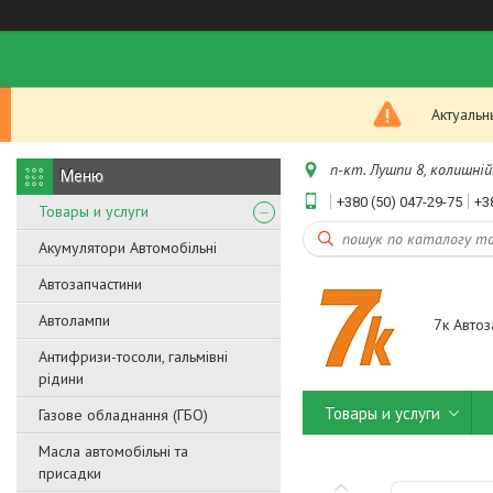
Актуальн
п-кт. Лушпи 8, колишній.
+380 (50) 047-29-75
+3
Товары и услуги
Акумулятори Автомобільні
Автозапчастини
Автолампи
7к Автоз
Антифризи-тосоли, гальмівні
рідини
Товары и услуги
Газове обладнання (ГБО)
Масла автомобільні та
присадки