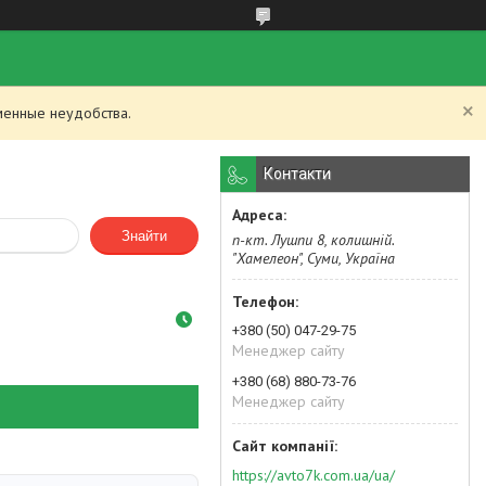
менные неудобства.
Контакти
Знайти
п-кт. Лушпи 8, колишній.
"Хамелеон", Суми, Україна
+380 (50) 047-29-75
Менеджер сайту
+380 (68) 880-73-76
Менеджер сайту
https://avto7k.com.ua/ua/