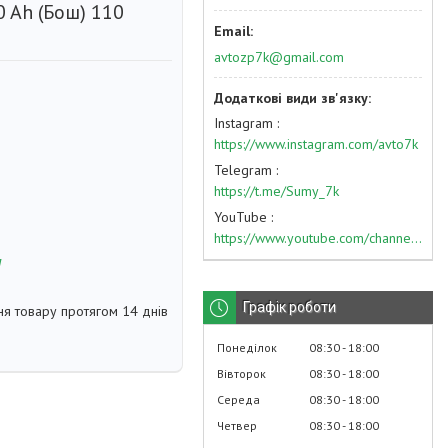
 Ah (Бош) 110
avtozp7k@gmail.com
Instagram
https://www.instagram.com/avto7k
Telegram
https://t.me/Sumy_7k
YouTube
https://www.youtube.com/channel/UC574nvqqf5H_LzT4Va_GpQg?view_as=subscriber
м
Графік роботи
я товару протягом 14 днів
Понеділок
08:30
18:00
Вівторок
08:30
18:00
Середа
08:30
18:00
Четвер
08:30
18:00