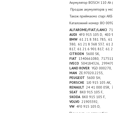
Акумулятор BOSCH 110 Ah 
Продаж акумуляторів у міст
Також приймаємо старі АК
Каталожний номер: BO 00
ALFAROME/FIAT/LANCI
71
AUDI
4F0 915 105 D, 4E0 
BMW
61 21 8 381 785, 61 
380, 61 21 8 368 537, 61 
817, 61 21 6 901 817, 61 
CITROEN
5600 SK,
FIAT
1340661080, 71751
IVECO
504184326, 29947
LAND ROVER
YGD 000270,
MAN
ZE.97020.2255,
PEUGEOT
5600 SH,
PORSCHE
1J0 915 105 AK, 
RENAULT
24 41 000 05R, 
SEAT
8K0 915 105 F,
SKODA
8K0 915 105 F,
VOLVO
21905592,
VW
4F0 915 105 D,