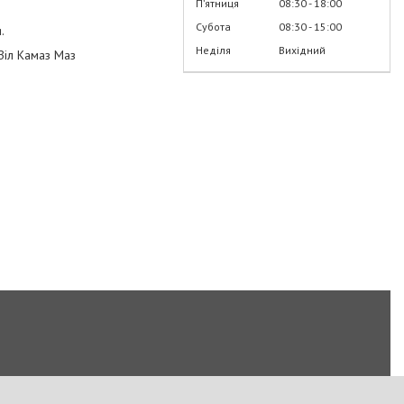
Пʼятниця
08:30
18:00
Субота
08:30
15:00
.
Неділя
Вихідний
 Зіл Камаз Маз