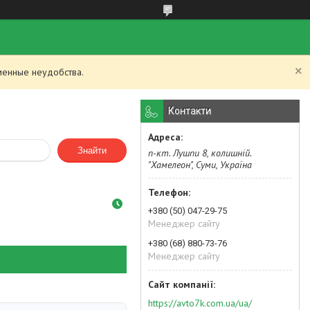
менные неудобства.
Контакти
Знайти
п-кт. Лушпи 8, колишній.
"Хамелеон", Суми, Україна
+380 (50) 047-29-75
Менеджер сайту
+380 (68) 880-73-76
Менеджер сайту
https://avto7k.com.ua/ua/