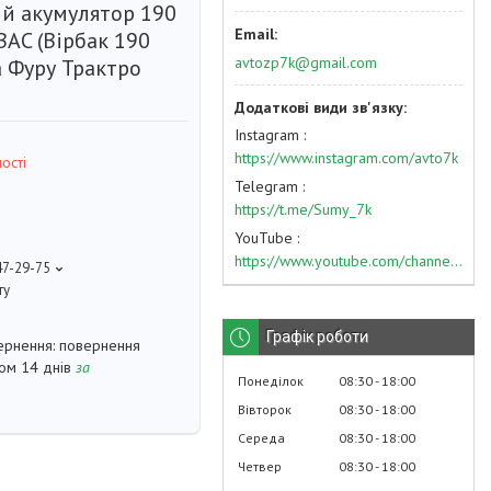
й акумулятор 190
BAC (Вірбак 190
avtozp7k@gmail.com
а Фуру Трактро
Instagram
https://www.instagram.com/avto7k
ості
Telegram
https://t.me/Sumy_7k
YouTube
https://www.youtube.com/channel/UC574nvqqf5H_LzT4Va_GpQg?view_as=subscriber
47-29-75
ту
Графік роботи
повернення
гом 14 днів
за
Понеділок
08:30
18:00
Вівторок
08:30
18:00
Середа
08:30
18:00
Четвер
08:30
18:00