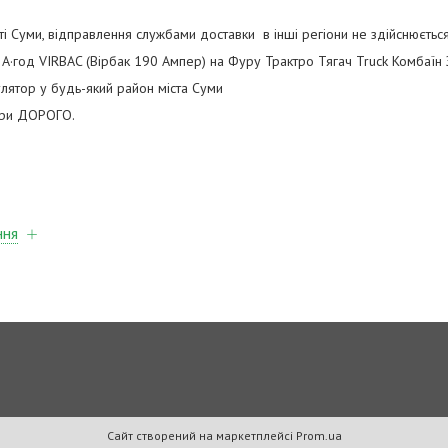
і Суми, відправлення службами доставки в інші регіони не здійснюється
А·год VIRBAC (Вірбак 190 Ампер) на Фуру Трактро Тягач Truck Комбаїн
лятор у будь-який район міста Суми
ори ДОРОГО.
ння
Сайт створений на маркетплейсі
Prom.ua