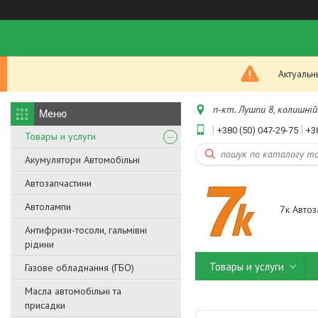
Актуальн
п-кт. Лушпи 8, колишній.
+380 (50) 047-29-75
+3
Товары и услуги
Акумулятори Автомобільні
Автозапчастини
Автолампи
7к Автоз
Антифризи-тосоли, гальмівні
рідини
Товары и услуги
Газове обладнання (ГБО)
Масла автомобільні та
присадки