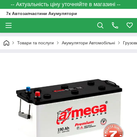
-- Актуальність ціну уточняйте в магазині --
7к Автозапчастини Акумулятори
Товари та послуги
Акумулятори Автомобільні
Грузов