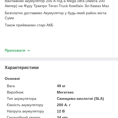
Вантажний акумулятор 200 А·год a Mega ultra (Амега 200
Ампер) на Фуру Трактро Тягач Truck Комбаїн Зіл Камаз Маз
Безплатно доставимо Акумулятор у будь-який район міста
Суми
Також приймаємо старі АКБ
Приховати
Характеристики
Основні
Вага
49 кг
Виробник
Мегатекс
Тип акумулятора
Свинцево-кислотні (SLA)
Ємність акумулятору
200 А. г
Напруга акумулятору
12 В
Гарантійний термін
24 міс