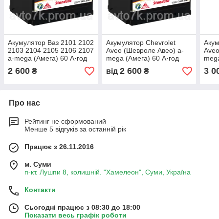
Акумулятор Ваз 2101 2102
Акумулятор Chevrolet
Акум
2103 2104 2105 2106 2107
Aveo (Шевроле Авео) a-
Aveo
a-mega (Амега) 60 А·год
mega (Амега) 60 А·год
mega
62 А
2 600
2 600
3 0
₴
від
₴
Про нас
Рейтинг не сформований
Менше 5 відгуків за останній рік
Працює з 26.11.2016
м. Суми
п-кт. Лушпи 8, колишній. "Хамелеон", Суми, Україна
Контакти
Сьогодні працює з 08:30 до 18:00
Показати весь графік роботи