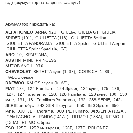
год) (акумулятор на тавровію славуту)
Акумулятор підходить на:
ALFA ROMEO
ARNA (920), GIULIA, GIULIA GT, GIULIA
SPIDER (101), GIULIETTA (116), GIULIETTA Berlina,
GIULIETTA PANORAMA, GIULIETTA Spider, GIULIETTA Sprint,
GIULIETTA Sprint Speciale, GT,
ARO
10, SPARTANA,
AUSTIN
MINI, PRINCESS,
AUTOBIANCHI Y10,
CHEVROLET
BERETTA купе (1_37), CORSICA (1_69),
KALOS седан
DAEWOO
KALOS седан (KLAS),
FIAT
124, 124 Familiare, 124 Spider, 124 купе, 125, 126,
127, 127 Panorama, 128, 128 Familiare, 128 купе, 130, 130
купе, 131, 131 Familiare/Panorama, 132, 238-SERIE, 242-
SERIE автобус, 242-SERIE фургон, 850, 850 Spider, 850
купе, 900 T/E Panorama, 900 T/E Pulmino, ARGENTA (132A),
CAMPAGNOLA, PANDA (141A_), RITMO I (138A), RITMO II
(138A), RITMO кабрио,
FSO
125P, 125P універсал, 126P, 127P, POLONEZ I,