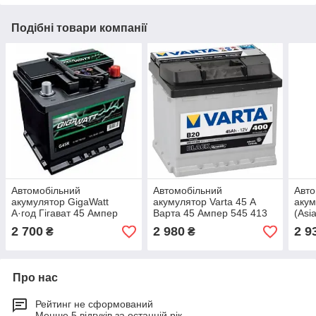
Подібні товари компанії
Автомобільний
Автомобільний
Авто
акумулятор GigaWatt
акумулятор Varta 45 А
акум
А·год Гігават 45 Ампер
Варта 45 Ампер 545 413
(Asi
040
009
2 700
2 980
2 9
₴
₴
Про нас
Рейтинг не сформований
Менше 5 відгуків за останній рік