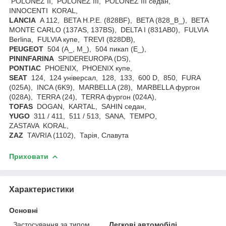
POLONEZ II, POLONEZ III, POLONEZ III седан,
INNOCENTI KORAL,
LANCIA
A 112, BETA H.P.E. (828BF), BETA (828_B_), BETA
MONTE CARLO (137AS, 137BS), DELTA I (831AB0), FULVIA
Berlina, FULVIA купе, TREVI (828DB),
PEUGEOT
504 (A_, M_), 504 пикап (E_),
PININFARINA
SPIDEREUROPA (DS),
PONTIAC
PHOENIX, PHOENIX купе,
SEAT
124, 124 універсал, 128, 133, 600 D, 850, FURA
(025A), INCA (6K9), MARBELLA (28), MARBELLA фургон
(028A), TERRA (24), TERRA фургон (024A),
TOFAS
DOGAN, KARTAL, SAHIN седан,
YUGO
311 / 411, 511 / 513, SANA, TEMPO,
ZASTAVA KORAL,
ZAZ
TAVRIA (1102), Тарія, Славута
Приховати
Характеристики
Основні
Застосування за типом
Легкові автомобілі