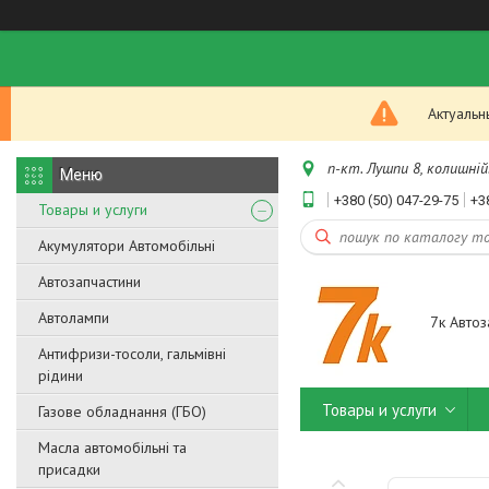
Актуальн
п-кт. Лушпи 8, колишній.
+380 (50) 047-29-75
+3
Товары и услуги
Акумулятори Автомобільні
Автозапчастини
Автолампи
7к Автоз
Антифризи-тосоли, гальмівні
рідини
Товары и услуги
Газове обладнання (ГБО)
Масла автомобільні та
присадки