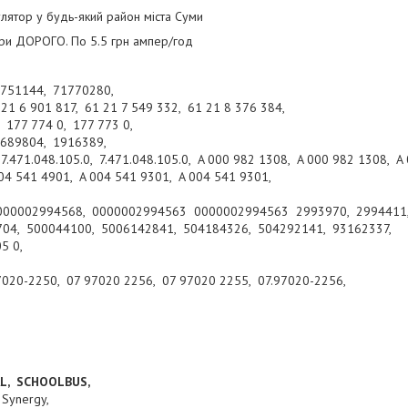
лятор у будь-який район міста Суми
ри ДОРОГО. По 5.5 грн ампер/год
751144, 71770280,
21 6 901 817, 61 21 7 549 332, 61 21 8 376 384,
 177 774 0, 177 773 0,
1689804, 1916389,
471.048.105.0, 7.471.048.105.0, A 000 982 1308, A 000 982 1308, A
004 541 4901, A 004 541 9301, A 004 541 9301,
,
00002994568, 0000002994563 0000002994563 2993970, 2994411,
704, 500044100, 5006142841, 504184326, 504292141, 93162337,
05 0,
7020-2250, 07 97020 2256, 07 97020 2255, 07.97020-2256,
AL, SCHOOLBUS,
, Synergy,