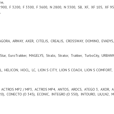
ie,
2900, F 3200, F 3300, F 3600, N 2800, N 3300, SB, XF, XF 105, XF 9
S,
GORA, ARWAY, AXER, CITELIS, CREALIS, CROSSWAY, DOMINO, EVADYS
oStar, EuroTrakker, MAGELYS, Stralis, Strator, Trakker, TurboCity, URBA
L, HELICON, HOCL, LC, LION S CITY, LION S COACH, LION S COMFORT, 
ACTROS MP2 / MP3, ACTROS MP4, ANTOS, AROCS, ATEGO 3, AXOR, AXO
520), CONECTO (O 345), ECONIC, INTEGRO (O 550), INTOURO, LK/LN2, 