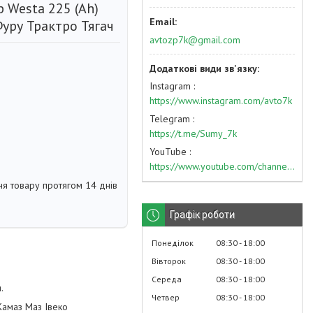
 Westa 225 (Ah)
Фуру Трактро Тягач
avtozp7k@gmail.com
Instagram
https://www.instagram.com/avto7k
Telegram
https://t.me/Sumy_7k
YouTube
https://www.youtube.com/channel/UC574nvqqf5H_LzT4Va_GpQg?view_as=subscriber
я товару протягом 14 днів
Графік роботи
Понеділок
08:30
18:00
Вівторок
08:30
18:00
Середа
08:30
18:00
.
Четвер
08:30
18:00
 Камаз Маз Івеко