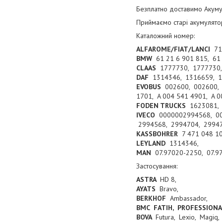
Безплатно доставимо Акуму
Приймаємо старі акумулято
Каталожний номер:
ALFAROME/FIAT/LANCI
71
BMW
61 21 6 901 815, 61 
CLAAS
1777730, 1777730,
DAF
1314346, 1316659, 
EVOBUS
002600, 002600, 7.
1701, A 004 541 4901, A 
FODEN TRUCKS
1623081
IVECO
0000002994568, 00
2994568, 2994704, 2994
KASSBOHRER
7 471 048 1
LEYLAND
1314346,
MAN
07.97020-2250, 07.9
Застосування:
ASTRA
HD 8,
AYATS
Bravo,
BERKHOF
Ambassador,
BMC FATIH, PROFESSION
BOVA
Futura, Lexio, Magiq