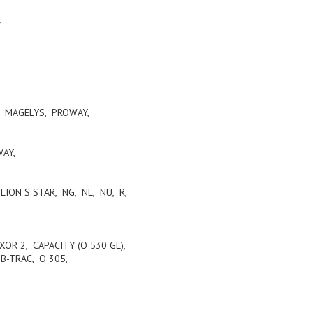
5,
, MAGELYS, PROWAY,
NWAY,
LION S STAR, NG, NL, NU, R,
R 2, CAPACITY (O 530 GL),
MB-TRAC, O 305,