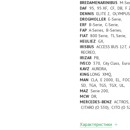
BREDAMENARINIBUS
M-Ser
DAF
95, 95 XF, CF, DB, F 
DENNIS
ELITE 2, OLYMPU
DROGMOLLER
E-Serie,
ERF
B-Serie, C-Serie,
FAP
A-Series, B-Series,
FIAT
800 Serie, TL Serie,
HEULIEZ
GX,
IRISBUS
ACCESS BUS 127, A
RECREO,
IRIZAR
PB,
IVECO
370, City Class, Eur
KAVZ
AURORA,
KING
LONG XMQ,
MAN
CLA, E 2000, EL, FOC
SD, TGA, TGS, TGX, UL,
MAZ
Serie 200,
MCW
DR,
MERCEDES-BENZ
ACTROS, 
CITARO (O 530), CITO (O 
Характеристики