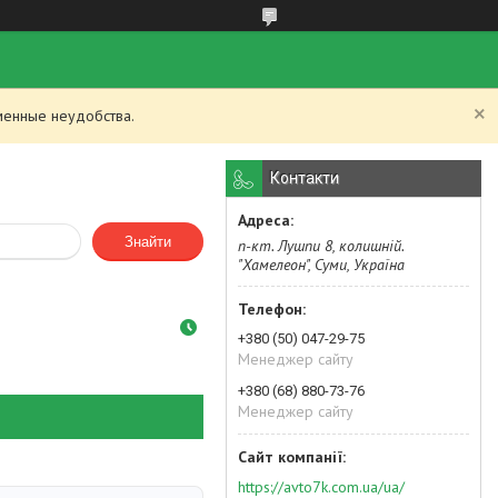
менные неудобства.
Контакти
Знайти
п-кт. Лушпи 8, колишній.
"Хамелеон", Суми, Україна
+380 (50) 047-29-75
Менеджер сайту
+380 (68) 880-73-76
Менеджер сайту
https://avto7k.com.ua/ua/