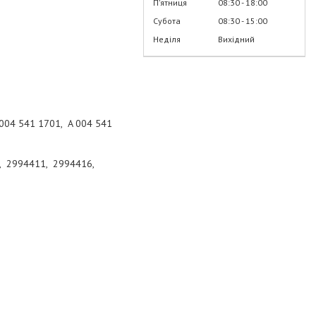
Пʼятниця
08:30
18:00
Субота
08:30
15:00
Неділя
Вихідний
 004 541 1701, A 004 541
 2994411, 2994416,