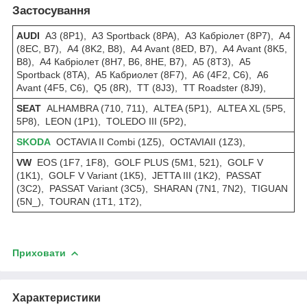
Застосування
AUDI
A3 (8P1), A3 Sportback (8PA), A3 Кабріолет (8P7), A4
(8EC, B7), A4 (8K2, B8), A4 Avant (8ED, B7), A4 Avant (8K5,
B8), A4 Кабріолет (8H7, B6, 8HE, B7), A5 (8T3), A5
Sportback (8TA), A5 Кабриолет (8F7), A6 (4F2, C6), A6
Avant (4F5, C6), Q5 (8R), TT (8J3), TT Roadster (8J9),
SEAT
ALHAMBRA (710, 711), ALTEA (5P1), ALTEA XL (5P5,
5P8), LEON (1P1), TOLEDO III (5P2),
SKODA
OCTAVIA II Combi (1Z5), OCTAVIAII (1Z3),
VW
EOS (1F7, 1F8), GOLF PLUS (5M1, 521), GOLF V
(1K1), GOLF V Variant (1K5), JETTA III (1K2), PASSAT
(3C2), PASSAT Variant (3C5), SHARAN (7N1, 7N2), TIGUAN
(5N_), TOURAN (1T1, 1T2),
Приховати
Характеристики