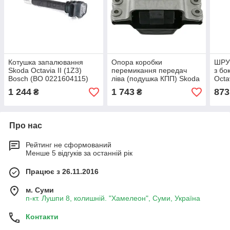
Котушка запалювання
Опора коробки
ШРУС
Skoda Octavia II (1Z3)
перемикання передач
з бо
Bosch (BO 0221604115)
ліва (подушка КПП) Skoda
Octav
Octavia II (1Z3) Swag (SW
2710
1 244
1 743
873
₴
₴
32922724)
Про нас
Рейтинг не сформований
Менше 5 відгуків за останній рік
Працює з 26.11.2016
м. Суми
п-кт. Лушпи 8, колишній. "Хамелеон", Суми, Україна
Контакти