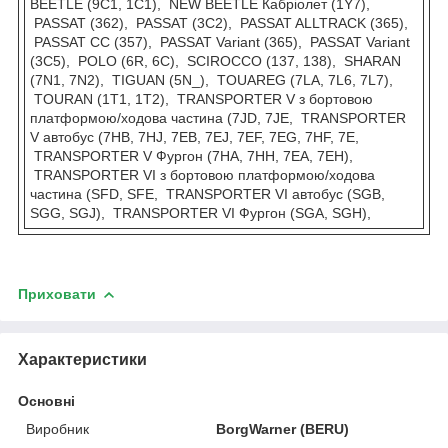
BEETLE (9C1, 1C1), NEW BEETLE Кабріолет (1Y7),
PASSAT (362), PASSAT (3C2), PASSAT ALLTRACK (365),
PASSAT CC (357), PASSAT Variant (365), PASSAT Variant
(3C5), POLO (6R, 6C), SCIROCCO (137, 138), SHARAN
(7N1, 7N2), TIGUAN (5N_), TOUAREG (7LA, 7L6, 7L7),
TOURAN (1T1, 1T2), TRANSPORTER V з бортовою
платформою/ходова частина (7JD, 7JE, TRANSPORTER
V автобус (7HB, 7HJ, 7EB, 7EJ, 7EF, 7EG, 7HF, 7E,
TRANSPORTER V Фургон (7HA, 7HH, 7EA, 7EH),
TRANSPORTER VI з бортовою платформою/ходова
частина (SFD, SFE, TRANSPORTER VI автобус (SGB,
SGG, SGJ), TRANSPORTER VI Фургон (SGA, SGH),
Приховати
Характеристики
Основні
Виробник
BorgWarner (BERU)