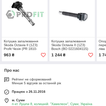
Котушка запалювання
Котушка запалювання
Опор
Skoda Octavia II (1Z3)
Skoda Octavia II (1Z3)
пер
Profit Чехія (PR 1810-
Bosch (BO 0221604115)
ліва
9005)
Octa
963
1 244
1 7
₴
₴
3292
Про нас
Рейтинг не сформований
Менше 5 відгуків за останній рік
Працює з 26.11.2016
м. Суми
п-кт. Лушпи 8, колишній. "Хамелеон", Суми, Україна