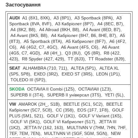
Застосування
AUDI
A1 (8X1, 8XK), A3 (8P1), A3 Sportback (8PA), A3
Sportback (8VA, 8VF), A3 Кабріолет (8P7), A4 (8EC, B7),
A4 (8K2, B8), A4 Allroad (8KH, B8), A4 Avant (8ED, B7),
A4 Avant (8K5, B8), A4 Кабріолет (8H7, B6, 8HE, B7), A5
(8T3), A5 Sportback (8TA), A5 Кабриолет (8F7), A6 (4F2,
C6), A6 (4G2, C7, 4GC), A6 Avant (4F5, C6), A6 Avant
(4G5, C7, 4GD), A8 (4H_), Q3 (8U), Q5 (8R), R8 (422,
423), R8 Spyder (427, 429), TT (8J3), TT Roadster (8J9),
SEAT
ALHAMBRA (710, 711), ALTEA (5P1), ALTEA XL
(5P5, 5P8), EXEO (3R2), EXEO ST (3R5), LEON (1P1),
TOLEDO III (5P2),
SKODA
OCTAVIA II Combi (1Z5), OCTAVIAII (1Z3),
SUPERB II (3T4), SUPERB II універсал (3T5), YETI (5L),
VW
AMAROK (2H_, S1B), BEETLE (5C1, 5C2), BEETLE
Кабріолет (5C7, 5C8), CC (358), EOS (1F7, 1F8), GOLF
PLUS (5M1, 521), GOLF V (1K1), GOLF V Variant (1K5),
GOLF VI (5K1), GOLF VI Кабриолет (517), JETTA III
(1K2), JETTA IV (162, 163), MULTIVAN V (7HM, 7HN, 7HF,
7EF, 7EM, 7EN), MULTIVAN VI (SGF, SGM, SGN), NEW