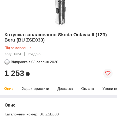
Котушка запалювання Skoda Octavia II (1Z3)
Beru (BU ZSE033)
Під замовлення
Код: 0424
Роздріб
Відправка з
08 серпня 2026
1 253
₴
Опис
Характеристики
Доставка
Оплата
Умови п
Опис
Каталожний номер: BU ZSE033