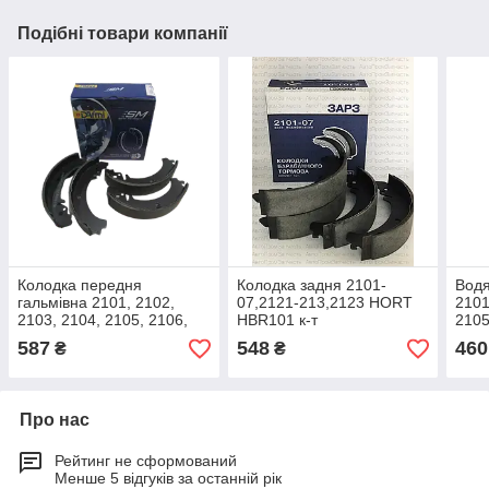
Подібні товари компанії
Колодка передня
Колодка задня 2101-
Водя
гальмівна 2101, 2102,
07,2121-213,2123 HORT
2101
2103, 2104, 2105, 2106,
HBR101 к-т
2105
2107 HORT комплект
Auro
587
548
460
₴
₴
HBP10001
Про нас
Рейтинг не сформований
Менше 5 відгуків за останній рік