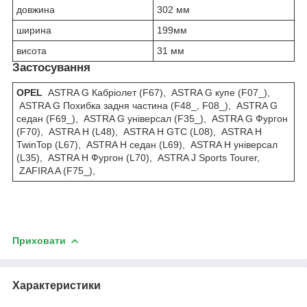
довжина
302 мм
ширина
199мм
висота
31 мм
Застосування
OPEL
ASTRA G Кабріолет (F67), ASTRA G купе (F07_),
ASTRA G Похибка задня частина (F48_, F08_), ASTRA G
седан (F69_), ASTRA G універсал (F35_), ASTRA G Фургон
(F70), ASTRA H (L48), ASTRA H GTC (L08), ASTRA H
TwinTop (L67), ASTRA H седан (L69), ASTRA H універсал
(L35), ASTRA H Фургон (L70), ASTRA J Sports Tourer,
ZAFIRA A (F75_),
Приховати
Характеристики