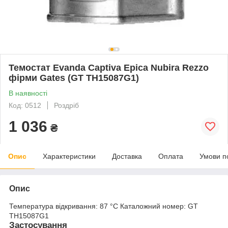
Темостат Evanda Captiva Epica Nubira Rezzo
фірми Gates (GT TH15087G1)
В наявності
Код: 0512
Роздріб
1 036
₴
Опис
Характеристики
Доставка
Оплата
Умови п
Опис
Температура відкривання: 87 °С Каталожний номер: GT
TH15087G1
Застосування