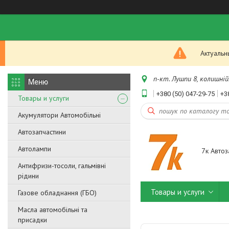
Актуальн
п-кт. Лушпи 8, колишній.
+380 (50) 047-29-75
+3
Товары и услуги
Акумулятори Автомобільні
Автозапчастини
Автолампи
7к Автоз
Антифризи-тосоли, гальмівні
рідини
Товары и услуги
Газове обладнання (ГБО)
Масла автомобільні та
присадки