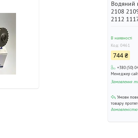
Водяний 
2108 210
2112 111
В наявності
Код:
0461
744 ₴
+380 (50) 0
Менеджер сай
Замовлення т
товару протя
домовленістю