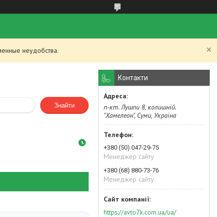
менные неудобства.
Контакти
Знайти
п-кт. Лушпи 8, колишній.
"Хамелеон", Суми, Україна
+380 (50) 047-29-75
Менеджер сайту
+380 (68) 880-73-76
Менеджер сайту
https://avto7k.com.ua/ua/