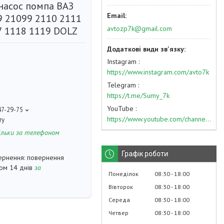
насос помпа ВАЗ
9 21099 2110 2111
avtozp7k@gmail.com
7 1118 1119 DOLZ
Instagram
https://www.instagram.com/avto7k
Telegram
https://t.me/Sumy_7k
YouTube
47-29-75
https://www.youtube.com/channel/UC574nvqqf5H_LzT4Va_GpQg?view_as=subscriber
ту
ільки за телефоном
Графік роботи
повернення
гом 14 днів
за
Понеділок
08:30
18:00
Вівторок
08:30
18:00
Середа
08:30
18:00
Четвер
08:30
18:00