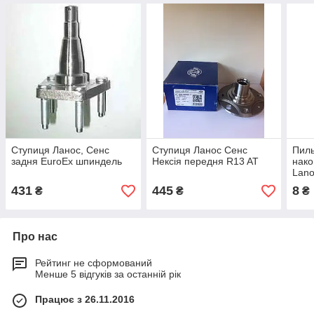
Ступиця Ланос, Сенс
Ступиця Ланос Сенс
Пиль
задня EuroEx шпиндель
Нексія передня R13 AT
нак
Lano
431
445
8
₴
₴
₴
Про нас
Рейтинг не сформований
Менше 5 відгуків за останній рік
Працює з 26.11.2016