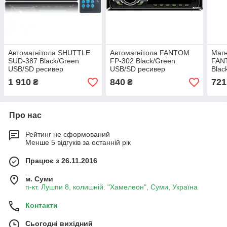
Автомагнітола SHUTTLE
Автомагнітола FANTOM
Магн
SUD-387 Black/Green
FP-302 Black/Green
FAN
USB/SD ресивер
USB/SD ресивер
Blac
рес
1 910
840
721
₴
₴
Про нас
Рейтинг не сформований
Менше 5 відгуків за останній рік
Працює з 26.11.2016
м. Суми
п-кт. Лушпи 8, колишній. "Хамелеон", Суми, Україна
Контакти
Сьогодні вихідний