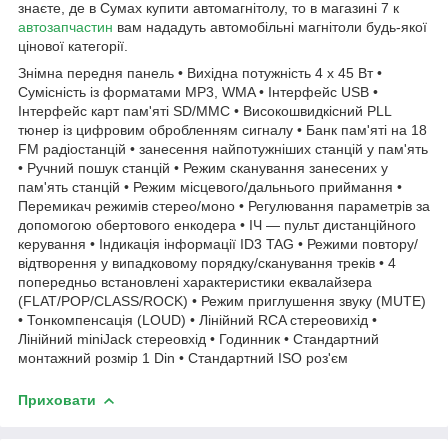
знаєте, де в Сумах купити автомагнітолу, то в магазині 7 к
автозапчастин
вам нададуть автомобільні магнітоли будь-якої
цінової категорії.
Знімна передня панель • Вихідна потужність 4 х 45 Вт •
Сумісність із форматами MP3, WMA • Інтерфейс USB •
Інтерфейс карт пам'яті SD/MMC • Високошвидкісний PLL
тюнер із цифровим обробленням сигналу • Банк пам'яті на 18
FM радіостанцій • занесення найпотужніших станцій у пам'ять
• Ручний пошук станцій • Режим сканування занесених у
пам'ять станцій • Режим місцевого/дальнього приймання •
Перемикач режимів стерео/моно • Регулювання параметрів за
допомогою обертового енкодера • ІЧ — пульт дистанційного
керування • Індикація інформації ID3 TAG • Режими повтору/
відтворення у випадковому порядку/сканування треків • 4
попередньо встановлені характеристики еквалайзера
(FLAT/POP/CLASS/ROCK) • Режим приглушення звуку (MUTE)
• Тонкомпенсація (LOUD) • Лінійний RCA стереовихід •
Лінійний miniJack стереовхід • Годинник • Стандартний
монтажний розмір 1 Din • Стандартний ISO роз'єм
Приховати