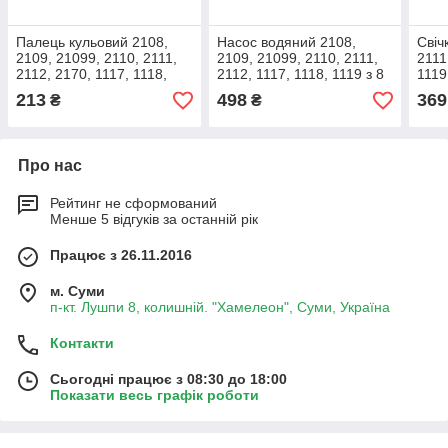
Палець кульовий 2108,
Насос водяний 2108,
Свіч
2109, 21099, 2110, 2111,
2109, 21099, 2110, 2111,
2111
2112, 2170, 1117, 1118,
2112, 1117, 1118, 1119 з 8
1119
1119 EuroEx (кульова
клапанним мотором ДК
кла
213
498
369
₴
₴
опора)
(помпа)_
(ком
Про нас
Рейтинг не сформований
Менше 5 відгуків за останній рік
Працює з 26.11.2016
м. Суми
п-кт. Лушпи 8, колишній. "Хамелеон", Суми, Україна
Контакти
Сьогодні працює з 08:30 до 18:00
Показати весь графік роботи