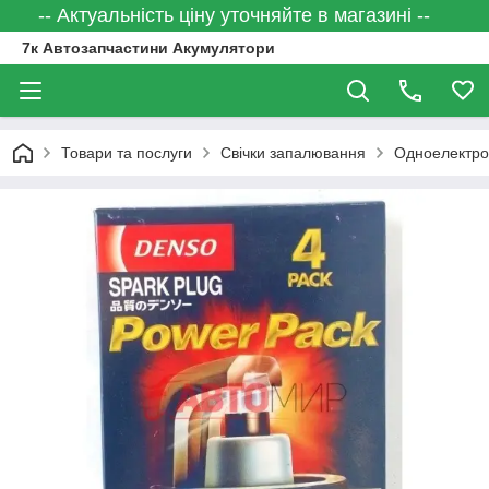
-- Актуальність ціну уточняйте в магазині --
7к Автозапчастини Акумулятори
Товари та послуги
Свічки запалювання
Одноелектрод