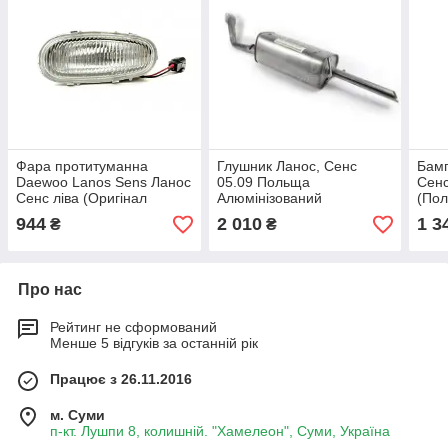
Фара протитуманна
Глушник Ланос, Сенс
Бамп
Daewoo Lanos Sens Ланос
05.09 Польща
Сенс
Сенс ліва (Оригінал
Алюмінізований
(По
Польща)
944
2 010
1 3
₴
₴
Про нас
Рейтинг не сформований
Менше 5 відгуків за останній рік
Працює з 26.11.2016
м. Суми
п-кт. Лушпи 8, колишній. "Хамелеон", Суми, Україна