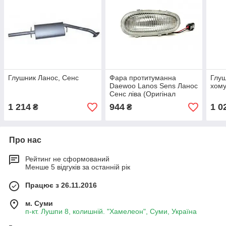
Глушник Ланос, Сенс
Фара протитуманна
Глуш
Daewoo Lanos Sens Ланос
хому
Сенс ліва (Оригінал
Польща)
1 214
944
1 0
₴
₴
Про нас
Рейтинг не сформований
Менше 5 відгуків за останній рік
Працює з 26.11.2016
м. Суми
п-кт. Лушпи 8, колишній. "Хамелеон", Суми, Україна