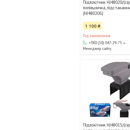
Підлокітник HJ48020/(сір
попільничка, підстаканни
(HJ48020G)
1 100 ₴
Під замовлення
+380 (50) 047-29-75
Менеджер сайту
Підлокітник HJ48015/(сір