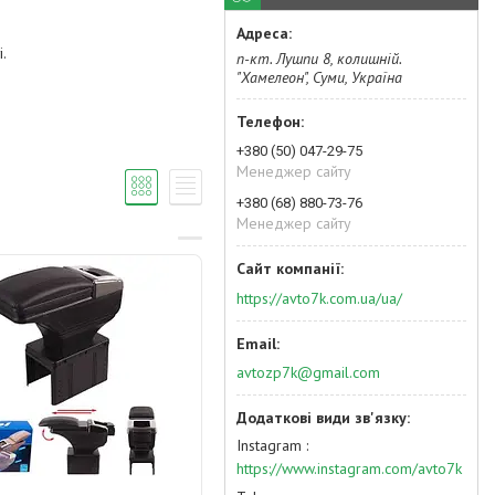
.
п-кт. Лушпи 8, колишній.
"Хамелеон", Суми, Україна
+380 (50) 047-29-75
Менеджер сайту
+380 (68) 880-73-76
Менеджер сайту
https://avto7k.com.ua/ua/
avtozp7k@gmail.com
Instagram
https://www.instagram.com/avto7k