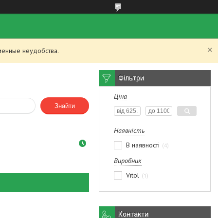
менные неудобства.
Фільтри
Ціна
Знайти
Наявність
В наявності
4
Виробник
Vitol
1
Контакти