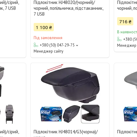
ий)/сірий,
Підлокітник HJ48020/(чорний)/
Підлокітн
к, 7 USB
чорний, попільничка, підстаканник,
чорний, п
7 USB
716 ₴
1 100 ₴
В наявност
Під замовлення
+380 (5
+380 (50) 047-29-75
Менеджер 
Менеджер сайту
ий)/сірий,
Підлокітник HJ48014/G3(чорна)/
Підлокітн