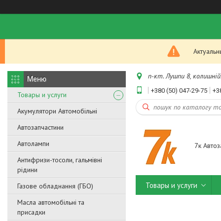
Актуальн
п-кт. Лушпи 8, колишній.
+380 (50) 047-29-75
+3
Товары и услуги
Акумулятори Автомобільні
Автозапчастини
Автолампи
7к Автоз
Антифризи-тосоли, гальмівні
рідини
Товары и услуги
Газове обладнання (ГБО)
Масла автомобільні та
присадки