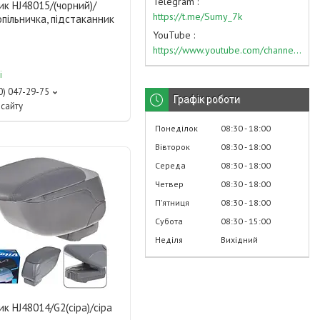
Telegram
ик HJ48015/(чорний)/
https://t.me/Sumy_7k
опільничка, підстаканник
YouTube
https://www.youtube.com/channel/UC574nvqqf5H_LzT4Va_GpQg?view_as=subscriber
і
0) 047-29-75
Графік роботи
сайту
Понеділок
08:30
18:00
Вівторок
08:30
18:00
Середа
08:30
18:00
Четвер
08:30
18:00
Пʼятниця
08:30
18:00
Субота
08:30
15:00
Неділя
Вихідний
ик HJ48014/G2(сіра)/сіра