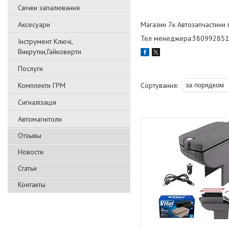
Свічки запалювання
Аксесуари
Магазин 7к Автозапчастини 
Тел менеджера:38099285
Інструмент Ключі,
Викрутки,Гайковерти
Послуги
Комплекти ГРМ
Сигналізація
Автомагнітоли
Отзывы
Новости
Статьи
Контакты