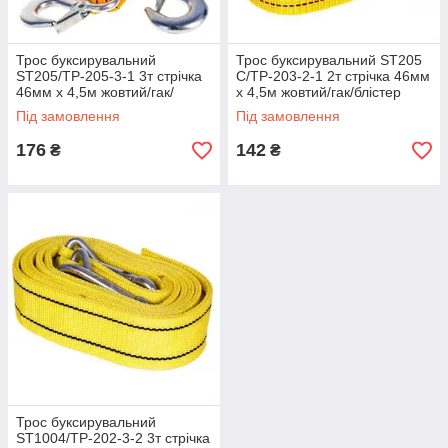
Трос буксирувальний
Трос буксирувальний ST205
ST205/TP-205-3-1 3т стрічка
C/ТР-203-2-1 2т стрічка 46мм
46мм х 4,5м жовтий/гак/
х 4,5м жовтий/гак/блістер
блістер (TP-205-3-1)
(ТР-203-2-1)
Під замовлення
Під замовлення
176
142
₴
₴
Трос буксирувальний
ST1004/ТР-202-3-2 3т стрічка