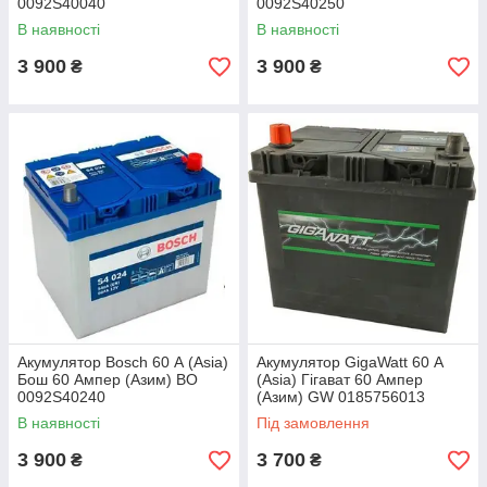
0092S40040
0092S40250
В наявності
В наявності
3 900
3 900
₴
₴
Акумулятор Bosch 60 А (Asia)
Акумулятор GigaWatt 60 А
Бош 60 Ампер (Азим) BO
(Asia) Гігават 60 Ампер
0092S40240
(Азим) GW 0185756013
В наявності
Під замовлення
3 900
3 700
₴
₴