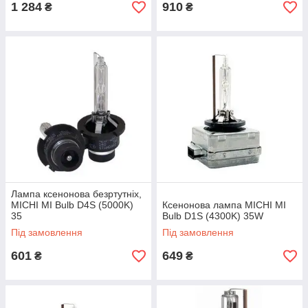
1 284
910
₴
₴
Лампа ксенонова безртутніх,
MICHI MI Bulb D4S (5000K)
Ксенонова лампа MICHI MI
35
Bulb D1S (4300K) 35W
Під замовлення
Під замовлення
601
649
₴
₴