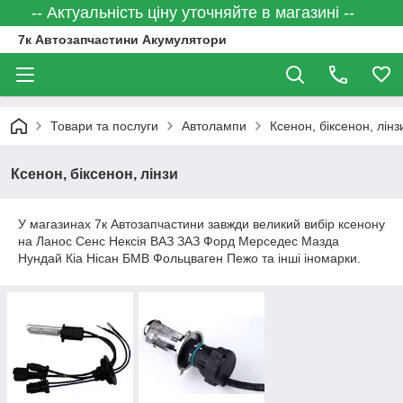
-- Актуальність ціну уточняйте в магазині --
7к Автозапчастини Акумулятори
Товари та послуги
Автолампи
Ксенон, біксенон, лінз
Ксенон, біксенон, лінзи
У магазинах 7к Автозапчастини завжди великий вибір ксенону
на Ланос Сенс Нексія ВАЗ ЗАЗ Форд Мерседес Мазда
Нундай Кіа Нісан БМВ Фольцваген Пежо та інші іномарки.