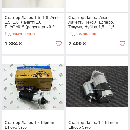
Стартер Ланос 1.5, 1.6, Авео
Стартер Ланос, Авео,
1.5, 1.6, Лачетті 1.6
Лачетті, Нексія, Есперо,
FLAGMUS (редукторний 9
Такума, Нубіра 1,5 – 1,6
зубів)
двигуни АТ (на постійних
Під замовлення
Під замовлення
магнітах) 9зуб
1 884
2 400
₴
₴
Стартер Ланос 1.4 Elprom-
Стартер Ланос 1.4 Elprom-
Elhovo 9зуб
Elhovo 9зуб