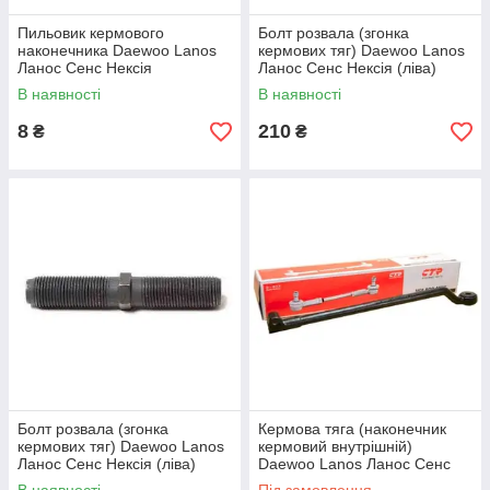
Пильовик кермового
Болт розвала (згонка
наконечника Daewoo Lanos
кермових тяг) Daewoo Lanos
Ланос Сенс Нексія
Ланос Сенс Нексія (ліва)
SWAG
В наявності
В наявності
8
210
₴
₴
Болт розвала (згонка
Кермова тяга (наконечник
кермових тяг) Daewoo Lanos
кермовий внутрішній)
Ланос Сенс Нексія (ліва)
Daewoo Lanos Ланос Сенс
Корея
Нексія (права) CTR