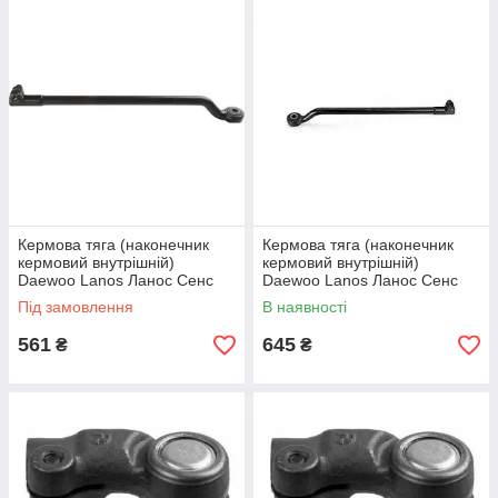
Кермова тяга (наконечник
Кермова тяга (наконечник
кермовий внутрішній)
кермовий внутрішній)
Daewoo Lanos Ланос Сенс
Daewoo Lanos Ланос Сенс
Нексія (ліва) FSO
Нексія (права) AURORA
Під замовлення
В наявності
561
645
₴
₴