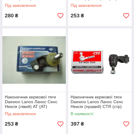
Під замовлення
Під замовлення
280
253
₴
₴
Наконечник кермової тяги
Наконечник кермової тяги
Daewoo Lanos Ланос Сенс
Daewoo Lanos Ланос Сенс
Нексія (лівий) AT (АТ)
Нексія (правий) CTR (стр)
CEKD-1R
Під замовлення
В наявності
253
397
₴
₴