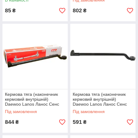
В наявності
Під замовлення
85
802
₴
₴
Кермова тяга (наконечник
Кермова тяга (наконечник
кермовий внутрішній)
кермовий внутрішній)
Daewoo Lanos Ланос Сенс
Daewoo Lanos Ланос Сенс
Нексія (ліва) CTR
Нексія (права) FSO
Під замовлення
Під замовлення
844
591
₴
₴