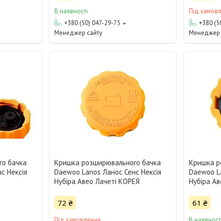
В наявності
Під замов
+380 (50) 047-29-75
+380 (5
Менеджер сайту
Менеджер 
го бачка
Кришка розширювального бачка
Кришка р
с Нексія
Daewoo Lanos Ланос Сенс Нексія
Daewoo La
Нубіра Авео Лачеті КОРЕЯ
Нубіра Ав
72 ₴
61 ₴
Під замовлення
В наявност