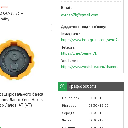
лення
0) 047-29-75
avtozp7k@gmail.com
сайту
Instagram
https://www.instagram.com/avto7k
Telegram
https://t.me/Sumy_7k
YouTube
https://www.youtube.com/channel/UC574nvqqf5H_LzT4Va_GpQg?view_as=subscriber
Графік роботи
озширювального бачка
Понеділок
08:30
18:00
nos Ланос Сенс Нексія
ео Лачеті AT (АТ)
Вівторок
08:30
18:00
Середа
08:30
18:00
Четвер
08:30
18:00
і
Пʼятниця
08:30
18:00