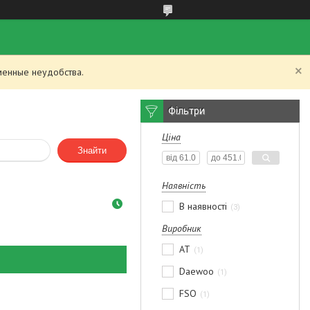
менные неудобства.
Фільтри
Ціна
Знайти
Наявність
В наявності
3
Виробник
AT
1
Daewoo
1
FSO
1