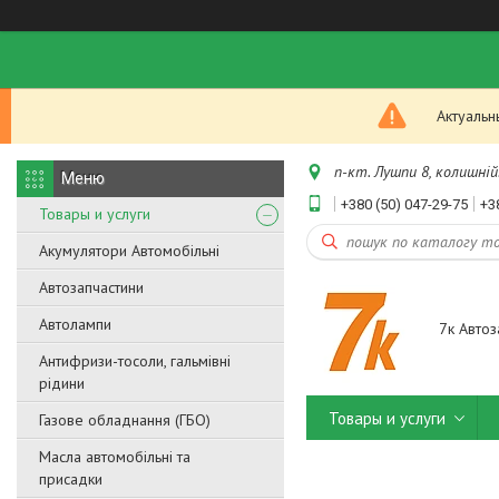
Актуальн
п-кт. Лушпи 8, колишній.
+380 (50) 047-29-75
+3
Товары и услуги
Акумулятори Автомобільні
Автозапчастини
Автолампи
7к Автоз
Антифризи-тосоли, гальмівні
рідини
Товары и услуги
Газове обладнання (ГБО)
Масла автомобільні та
присадки