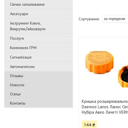
Свічки запалювання
Аксесуари
Інструмент Ключі,
Викрутки,Гайковерти
Послуги
Комплекти ГРМ
Сигналізація
Автомагнітоли
Отзывы
Новости
Статьи
Кришка розширювально
Контакты
Daewoo Lanos Ланос Сен
Нубіра Авео Лачеті VER
144 ₴