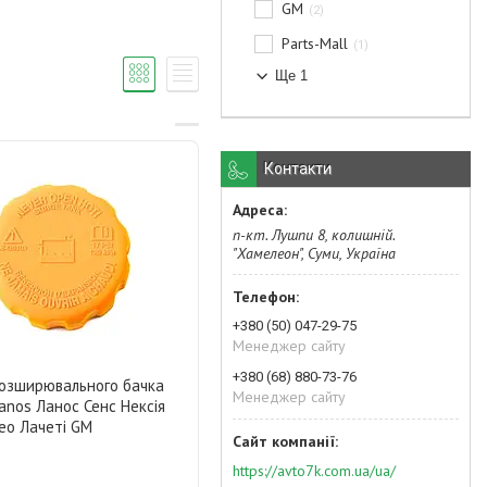
GM
2
Parts-Mall
1
Ще 1
Контакти
п-кт. Лушпи 8, колишній.
"Хамелеон", Суми, Україна
+380 (50) 047-29-75
Менеджер сайту
+380 (68) 880-73-76
озширювального бачка
Менеджер сайту
nos Ланос Сенс Нексія
ео Лачеті GM
https://avto7k.com.ua/ua/