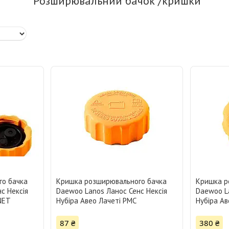
Розширювальний бачок /кришки
го бачка
Кришка розширювального бачка
Кришка р
с Нексія
Daewoo Lanos Ланос Сенс Нексія
Daewoo La
NET
Нубіра Авео Лачеті PMC
Нубіра Ав
87 ₴
380 ₴