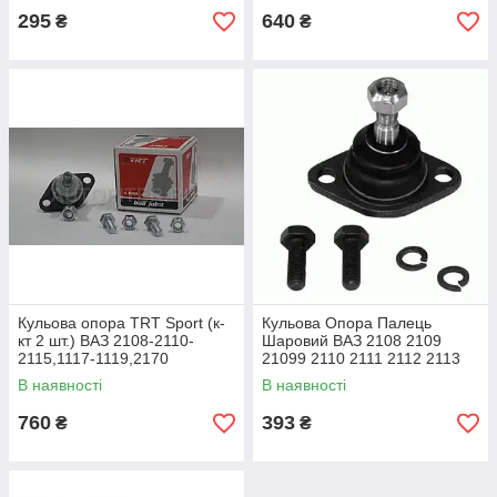
295
640
₴
₴
Кульова опора TRT Sport (к-
Кульова Опора Палець
кт 2 шт.) ВАЗ 2108-2110-
Шаровий ВАЗ 2108 2109
2115,1117-1119,2170
21099 2110 2111 2112 2113
Посилені
2114 2115 2170 1117
В наявності
В наявності
Lemforder
760
393
₴
₴