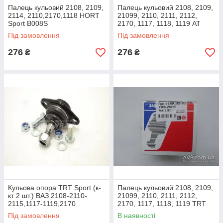
Палець кульовий 2108, 2109,
Палець кульовий 2108, 2109,
2114, 2110,2170,1118 HORT
21099, 2110, 2111, 2112,
Sport B008S
2170, 1117, 1118, 1119 AT
посилений (кульова опора)
Під замовлення
Під замовлення
276
276
₴
₴
Кульова опора TRT Sport (к-
Палець кульовий 2108, 2109,
кт 2 шт.) ВАЗ 2108-2110-
21099, 2110, 2111, 2112,
2115,1117-1119,2170
2170, 1117, 1118, 1119 TRT
Посилені
(кульова опора) комплект
Під замовлення
В наявності
2шт