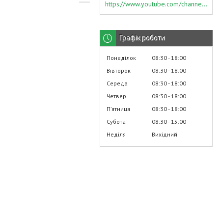
https://www.youtube.com/channel/UC574nvqqf5H_LzT4Va_GpQg?view_as=subscriber
Графік роботи
Понеділок
08:30
18:00
Вівторок
08:30
18:00
Середа
08:30
18:00
Четвер
08:30
18:00
Пʼятниця
08:30
18:00
Субота
08:30
15:00
Неділя
Вихідний