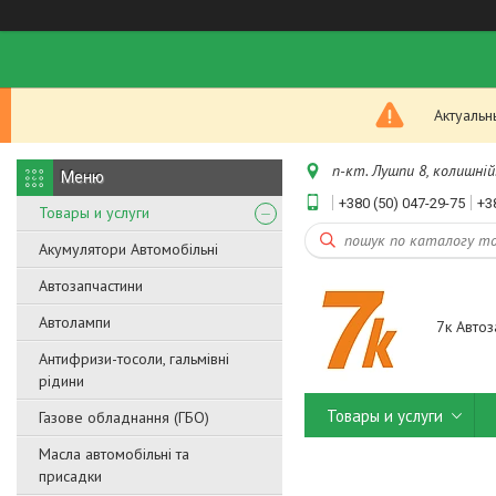
Актуальн
п-кт. Лушпи 8, колишній.
+380 (50) 047-29-75
+3
Товары и услуги
Акумулятори Автомобільні
Автозапчастини
Автолампи
7к Автоз
Антифризи-тосоли, гальмівні
рідини
Товары и услуги
Газове обладнання (ГБО)
Масла автомобільні та
присадки