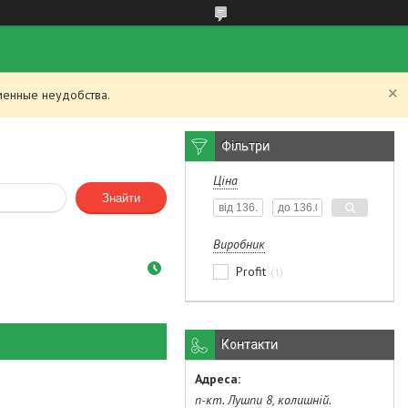
менные неудобства.
Фільтри
Ціна
Знайти
Виробник
Profit
1
Контакти
п-кт. Лушпи 8, колишній.