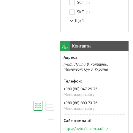
SCT
1
SKT
1
Ще 1
Контакти
п-кт. Лушпи 8, колишній.
"Хамелеон", Суми, Україна
+380 (50) 047-29-75
Менеджер сайту
+380 (68) 880-73-76
Менеджер сайту
https://avto7k.com.ua/ua/