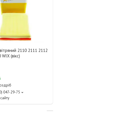
вітряний 2110 2111 2112
 WIX (вікс)
і
роздріб
0) 047-29-75
сайту