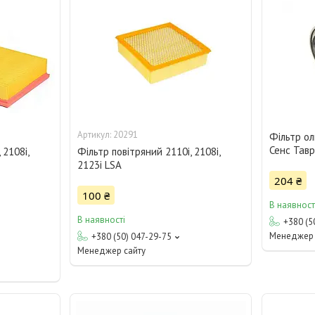
20291
Фільтр о
Сенс Тавр
 2108i,
Фільтр повітряний 2110i, 2108i,
2123i LSA
204 ₴
100 ₴
В наявност
В наявності
+380 (5
Менеджер 
+380 (50) 047-29-75
Менеджер сайту