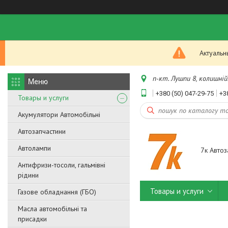
Актуальн
п-кт. Лушпи 8, колишній.
+380 (50) 047-29-75
+3
Товары и услуги
Акумулятори Автомобільні
Автозапчастини
Автолампи
7к Автоз
Антифризи-тосоли, гальмівні
рідини
Товары и услуги
Газове обладнання (ГБО)
Масла автомобільні та
присадки