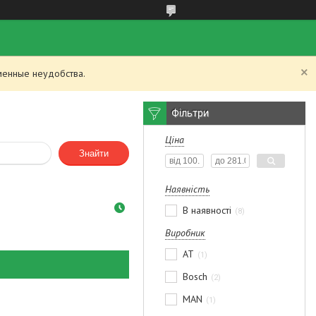
менные неудобства.
Фільтри
Ціна
Знайти
Наявність
В наявності
8
Виробник
AT
1
Bosch
2
MAN
1