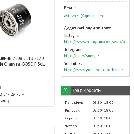
avtozp7k@gmail.com
Instagram
https://www.instagram.com/avto7k
Telegram
https://t.me/Sumy_7k
ливний 2108 2110 2170
YouTube
ія Славута (BOSCH) Бош
https://www.youtube.com/channel/UC574nvqqf5H_LzT4Va_GpQg?view_as=subscriber
і
Графік роботи
0) 047-29-75
сайту
Понеділок
08:30
18:00
Вівторок
08:30
18:00
Середа
08:30
18:00
Четвер
08:30
18:00
Пʼятниця
08:30
18:00