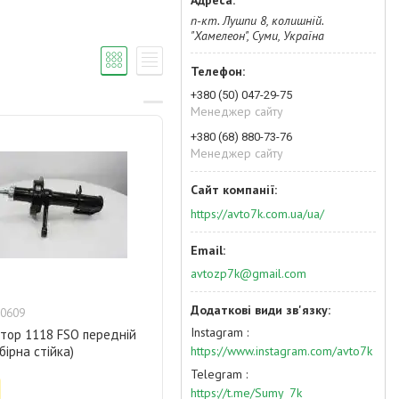
п-кт. Лушпи 8, колишній.
"Хамелеон", Суми, Україна
+380 (50) 047-29-75
Менеджер сайту
+380 (68) 880-73-76
Менеджер сайту
https://avto7k.com.ua/ua/
avtozp7k@gmail.com
0609
Instagram
тор 1118 FSO передній
https://www.instagram.com/avto7k
бірна стійка)
Telegram
https://t.me/Sumy_7k