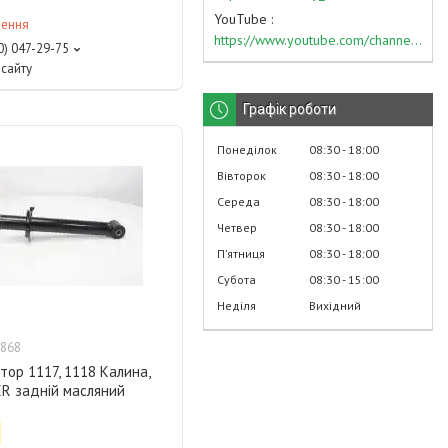
YouTube
лення
https://www.youtube.com/channel/UC574nvqqf5H_LzT4Va_GpQg?view_as=subscriber
0) 047-29-75
сайту
Графік роботи
Понеділок
08:30
18:00
Вівторок
08:30
18:00
Середа
08:30
18:00
Четвер
08:30
18:00
Пʼятниця
08:30
18:00
Субота
08:30
15:00
Неділя
Вихідний
868
ор 1117, 1118 Калина,
ER задній масляний