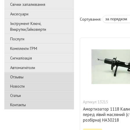
Свічки запалювання
Аксесуари
Інструмент Ключі,
Викрутки,Гайковерти
Послуги
Комплекти ГРМ
Сигналізація
Автомагнітоли
Отзывы
Новости
Статьи
13215
Контакты
Амортизатор 1118 Кал
перед лівий масляний (с
розбірна) HA30218