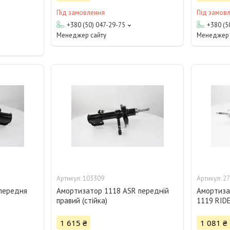
Під замовлення
Під замов
+380 (50) 047-29-75
+380 (5
Менеджер сайту
Менеджер 
103309
27
передня
Амортизатор 1118 ASR передній
Амортизат
правий (стійка)
1119 RID
1 615 ₴
1 081 ₴