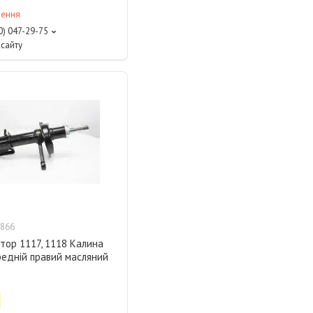
лення
0) 047-29-75
сайту
866
тор 1117, 1118 Калина
редній правий масляний