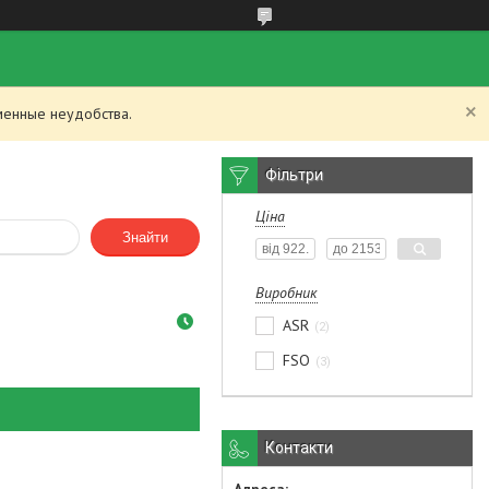
менные неудобства.
Фільтри
Ціна
Знайти
Виробник
ASR
2
FSO
3
Контакти