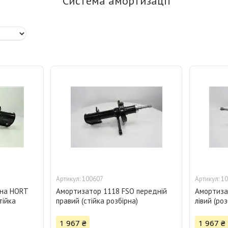
Система амортизації
100607
10
ина HORT
Амортизатор 1118 FSO передній
Амортиза
тійка
правий (стійка розбірна)
лівий (роз
1 967 ₴
1 967 ₴