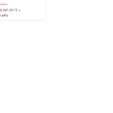
лення
0) 047-29-75
сайту