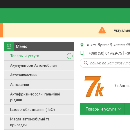
Актуальн
п-кт. Лушпи 8, колишній.
+380 (50) 047-29-75
+3
Товары и услуги
Акумулятори Автомобільні
Автозапчастини
Автолампи
7к Автоз
Антифризи-тосоли, гальмівні
рідини
Товары и услуги
Газове обладнання (ГБО)
Масла автомобільні та
присадки