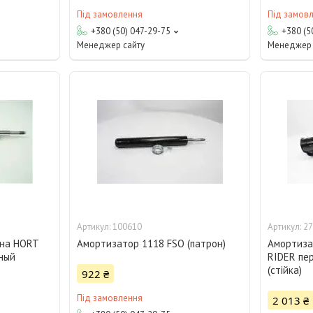
Під замовлення
Під замов
+380 (50) 047-29-75
+380 (5
Менеджер сайту
Менеджер 
100610
27
ина HORT
Амортизатор 1118 FSO (патрон)
Амортиза
яный
RIDER пе
(стійка)
922 ₴
Під замовлення
2 013 ₴