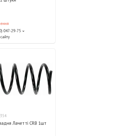
лення
0) 047-29-75
сайту
354
задня Лачетті CRB 1шт