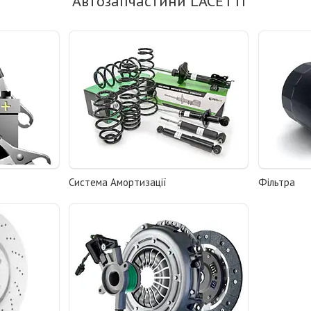
Автозапчастини LACETTI
Система Амортизації
Фільтра