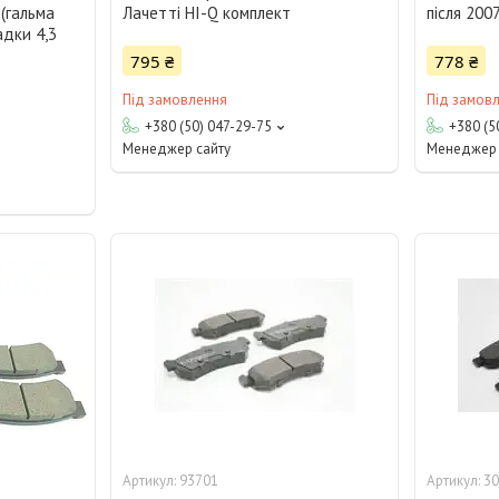
(гальма
Лачетті HI-Q комплект
після 200
адки 4,3
795 ₴
778 ₴
Під замовлення
Під замов
+380 (50) 047-29-75
+380 (5
Менеджер сайту
Менеджер 
93701
30