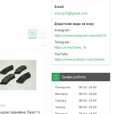
avtozp7k@gmail.com
Instagram
https://www.instagram.com/avto7k
Telegram
https://t.me/Sumy_7k
YouTube
https://www.youtube.com/channel/UC574nvqqf5H_LzT4Va_GpQg?view_as=subscriber
Графік роботи
Понеділок
08:30
18:00
Вівторок
08:30
18:00
Середа
08:30
18:00
389
Четвер
08:30
18:00
адня гальмівна Лачетті
Пʼятниця
08:30
18:00