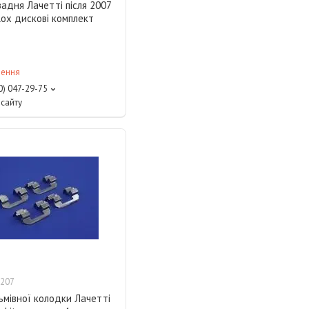
адня Лачетті після 2007
lox дискові комплект
лення
0) 047-29-75
сайту
207
ьмівної колодки Лачетті