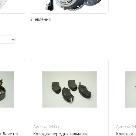
Зчеплення
54388
54
а Лачетті
Колодка передня гальмівна
Колодка з