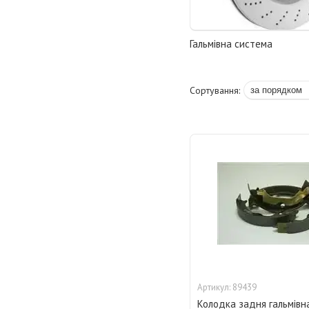
Гальмівна система
89439
Колодка задня гальмівн