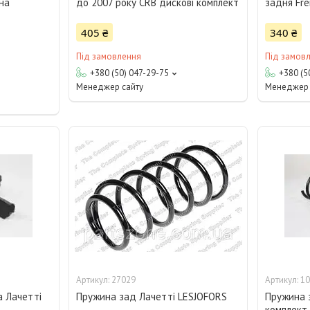
на
до 2007 року CRB дискові комплект
задня Fre
405 ₴
340 ₴
Під замовлення
Під замов
+380 (50) 047-29-75
+380 (5
Менеджер сайту
Менеджер 
27029
10
а Лачетті
Пружина зад Лачетті LESJOFORS
Пружина 
комплект