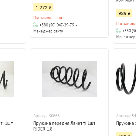
1 272 ₴
989 ₴
Під замовлення
Під замов
+380 (50) 047-29-75
+380 (5
Менеджер сайту
Менеджер 
30666
54
ті 1шт
Пружина передня Лачетті 1шт
Пружина 
RIDER 1,8