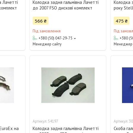
а Лачетті
Колодка задня гальмівна Лачетті
Колодка з
комплект
до 2007 FSO дискові комплект
року Stel
566 ₴
475 ₴
Під замовлення
Під замов
+380 (50) 047-29-75
+380 (5
Менеджер сайту
Менеджер 
54197
30
EuroEx на
Колодка задня гальмівна Лачетті
Скоба гал