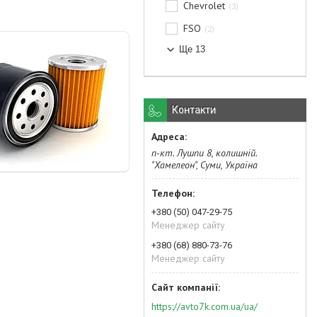
Chevrolet
3
FSO
2
Ще 13
Контакти
п-кт. Лушпи 8, колишній.
"Хамелеон", Суми, Україна
+380 (50) 047-29-75
Менеджер сайту
+380 (68) 880-73-76
Менеджер сайту
https://avto7k.com.ua/ua/