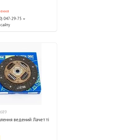
лення
0) 047-29-75
сайту
689
плення ведений Лачетті