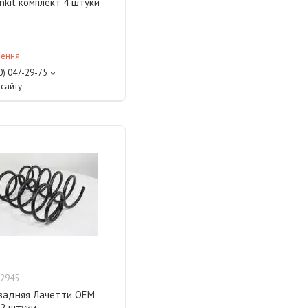
nkit комплект 4 штуки
лення
0) 047-29-75
сайту
2945
задняя Лачетти ОЕМ
 2 штуки