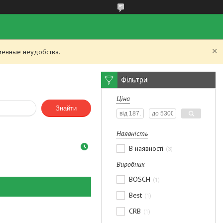
менные неудобства.
Фільтри
Ціна
Знайти
Наявність
В наявності
3
Виробник
BOSCH
1
Best
1
CRB
1