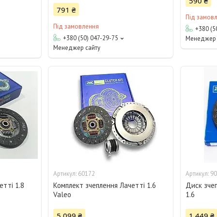
590 ₴
791 ₴
Під замов
Під замовлення
+380 (5
+380 (50) 047-29-75
Менеджер 
Менеджер сайту
60172
90
етті 1.8
Комплект зчеплення Лачетті 1.6
Диск зче
Valeo
1.6
5 099 ₴
1 449 ₴