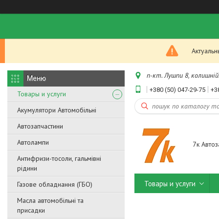
Актуальн
п-кт. Лушпи 8, колишній.
+380 (50) 047-29-75
+3
Товары и услуги
Акумулятори Автомобільні
Автозапчастини
Автолампи
7к Автоз
Антифризи-тосоли, гальмівні
рідини
Товары и услуги
Газове обладнання (ГБО)
Масла автомобільні та
присадки