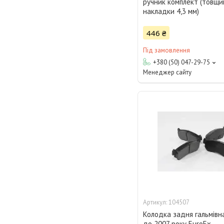
ручник комплект (товщи
накладки 4,3 мм)
446 ₴
Під замовлення
+380 (50) 047-29-75
Менеджер сайту
104507
Колодка задня гальмівн
до 2007 року EuroEx