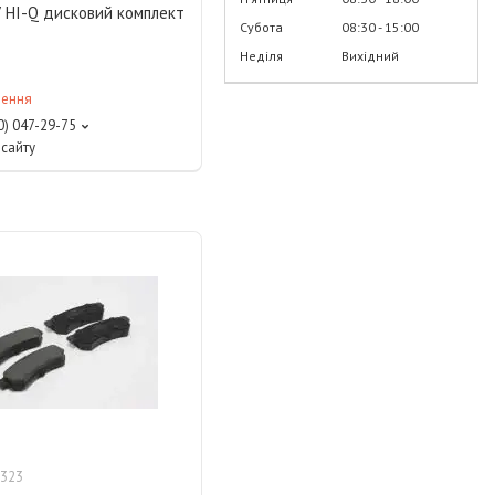
7 HI-Q дисковий комплект
Субота
08:30
15:00
Неділя
Вихідний
лення
0) 047-29-75
сайту
323