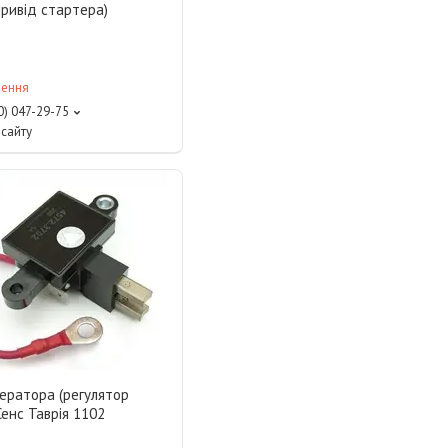
привід стартера)
лення
0) 047-29-75
сайту
ератора (регулятор
Сенс Таврія 1102