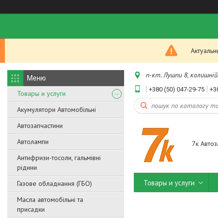
Актуальн
п-кт. Лушпи 8, колишній.
+380 (50) 047-29-75
+3
Товары и услуги
Акумулятори Автомобільні
Автозапчастини
Автолампи
7к Автоз
Антифризи-тосоли, гальмівні
рідини
Товары и услуги
Газове обладнання (ГБО)
Масла автомобільні та
присадки