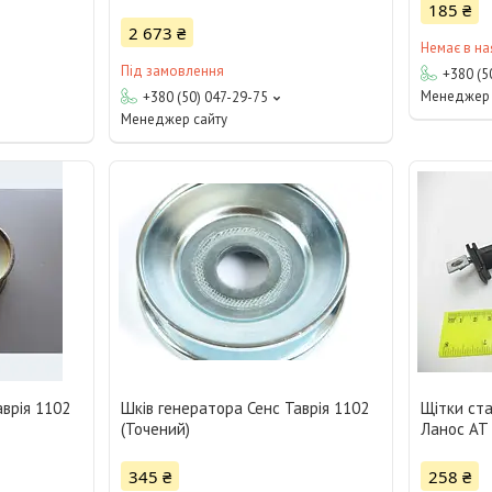
185 ₴
2 673 ₴
Немає в на
Під замовлення
+380 (5
Менеджер 
+380 (50) 047-29-75
Менеджер сайту
аврія 1102
Шків генератора Сенс Таврія 1102
Щітки ста
(Точений)
Ланос АТ
345 ₴
258 ₴