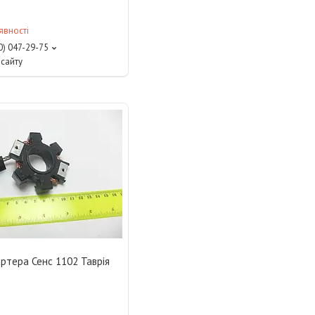
явності
0) 047-29-75
сайту
ртера Сенс 1102 Таврія