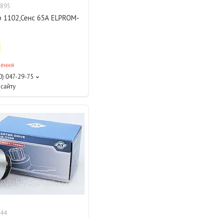
895
р 1102,Сенс 65А ELPROM-
лення
0) 047-29-75
сайту
44