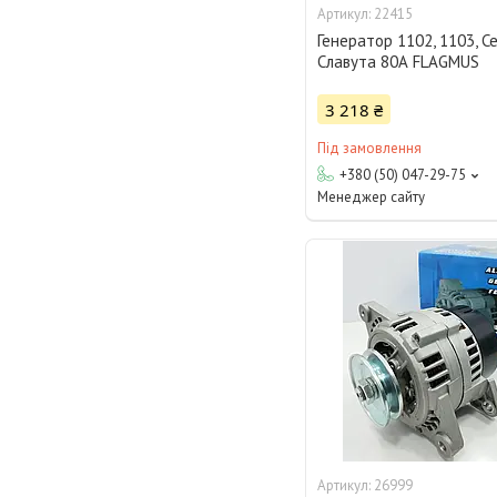
22415
Генератор 1102, 1103, Се
Славута 80А FLAGMUS
3 218 ₴
Під замовлення
+380 (50) 047-29-75
Менеджер сайту
26999