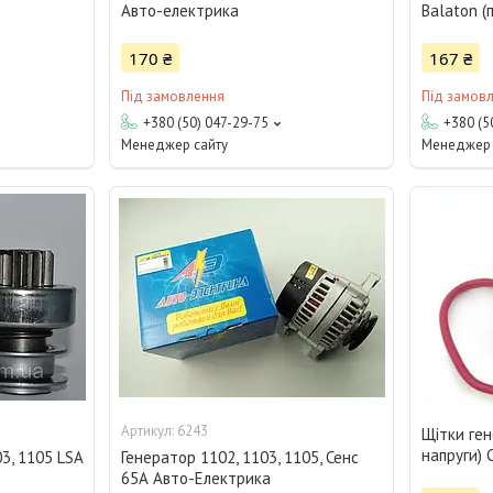
Авто-електрика
Balaton (
170 ₴
167 ₴
Під замовлення
Під замов
+380 (50) 047-29-75
+380 (5
Менеджер сайту
Менеджер 
6243
Щітки ген
напруги) 
03, 1105 LSA
Генератор 1102, 1103, 1105, Сенс
65А Авто-Електрика