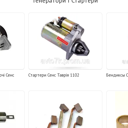
Генератори і Стартери
чі Сенс
Стартери Сенс Таврія 1102
Бендиксы С