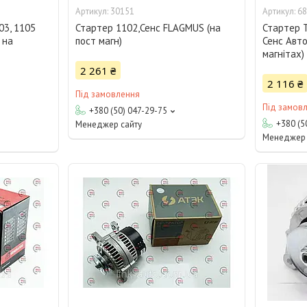
30151
68
03, 1105
Стартер 1102,Сенс FLAGMUS (на
Стартер Т
 на
пост магн)
Сенс Авто
магнітах)
2 261 ₴
2 116 ₴
Під замовлення
Під замов
+380 (50) 047-29-75
+380 (5
Менеджер сайту
Менеджер 