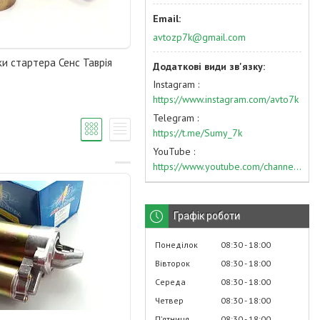
avtozp7k@gmail.com
ки стартера Сенс Таврія
Instagram
https://www.instagram.com/avto7k
Telegram
https://t.me/Sumy_7k
YouTube
https://www.youtube.com/channel/UC574nvqqf5H_LzT4Va_GpQg?view_as=subscriber
Графік роботи
Понеділок
08:30
18:00
Вівторок
08:30
18:00
Середа
08:30
18:00
Четвер
08:30
18:00
Пʼятниця
08:30
18:00