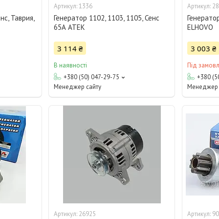
1336
28
нс, Таврия,
Генератор 1102, 1103, 1105, Сенс
Генерато
65А АТЕК
ELHOVO
3 114 ₴
3 003 ₴
В наявності
Під замов
+380 (50) 047-29-75
+380 (5
Менеджер сайту
Менеджер 
26925
90