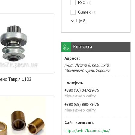
FSO
1
Gumex
1
Ще 8
Контакти
п-кт. Лушпи 8, колишній.
"Хамелеон", Суми, Україна
енс Таврія 1102
+380 (50) 047-29-75
Менеджер сайту
+380 (68) 880-73-76
Менеджер сайту
https://avto7k.com.ua/ua/