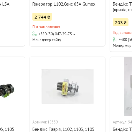
А LSA
Генератор 1102,Сенс 65А Gumex
Бендікс Т
(привід с
2 744 ₴
203 ₴
Під замовлення
Під замов
+380 (50) 047-29-75
+380 (5
Менеджер сайту
Менеджер 
18339
94
03, 1105
Бендікс Таврія, 1102, 1103, 1105
Бендікс Т