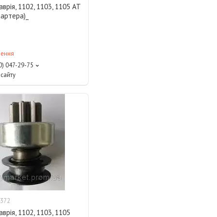
аврія, 1102, 1103, 1105 АТ
тартера)_
лення
0) 047-29-75
сайту
372
аврія, 1102, 1103, 1105