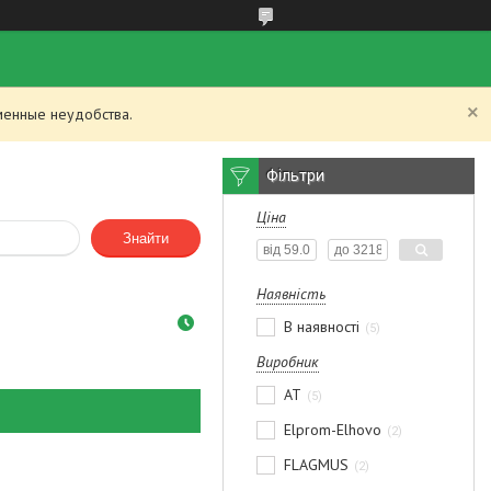
менные неудобства.
Фільтри
Ціна
Знайти
Наявність
В наявності
5
Виробник
AT
5
Elprom-Elhovo
2
FLAGMUS
2