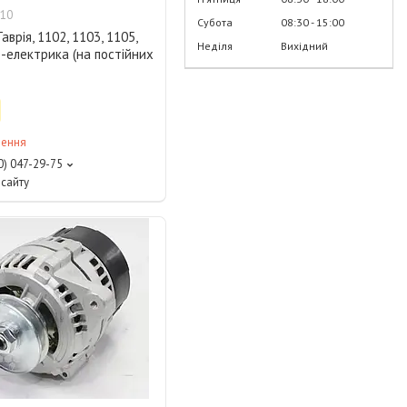
10
Субота
08:30
15:00
аврія, 1102, 1103, 1105,
Неділя
Вихідний
-електрика (на постійних
лення
0) 047-29-75
сайту